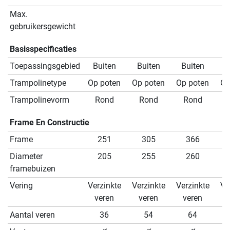
Max.
1
gebruikersgewicht
Basisspecificaties
Toepassingsgebied
Buiten
Buiten
Buiten
B
Trampolinetype
Op poten
Op poten
Op poten
Op
Trampolinevorm
Rond
Rond
Rond
Frame En Constructie
Frame
251
305
366
Diameter
205
255
260
framebuizen
Vering
Verzinkte
Verzinkte
Verzinkte
Ve
veren
veren
veren
Aantal veren
36
54
64