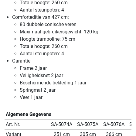
Totale hoogte: 260 cm
Aantal steunpoten: 4
Comforteditie van 427 cm:
80 dubbele conische veren
Maximaal gebruikersgewicht: 120 kg
Hoogte trampoline: 75 cm
Totale hoogte: 260 cm
Aantal steunpoten: 4
Garantie:
Frame 2 jaar
Veiligheidsnet 2 jaar
Beschermende bekleding 1 jaar
Springmat 2 jaar
Veer 1 jaar
Algemene Gegevens
Art. Nr.
SA-5074A
SA-5075A
SA-5076A
SA
Variant
251 cm
305 cm
366 cm
3