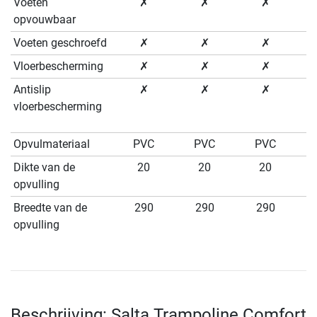
Voeten
✗
✗
✗
opvouwbaar
Voeten geschroefd
✗
✗
✗
Vloerbescherming
✗
✗
✗
Antislip
✗
✗
✗
vloerbescherming
Opvulmateriaal
PVC
PVC
PVC
Dikte van de
20
20
20
opvulling
Breedte van de
290
290
290
opvulling
Beschrijving: Salta Trampoline Comfort