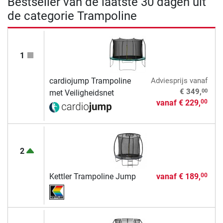
Bestseller van de laatste 30 dagen uit
de categorie Trampoline
1
cardiojump Trampoline
Adviesprijs
vanaf
00
€ 349,
met Veiligheidsnet
vanaf
€ 229,
00
2
Kettler Trampoline Jump
vanaf
€ 189,
00