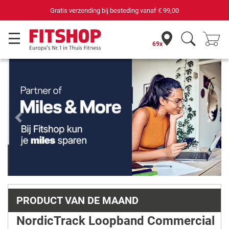
,00
69 filialen met 75 eigen servicemonteurs
69x
Previous
Next
PRODUCT VAN DE MAAND
NordicTrack Loopband Commercial