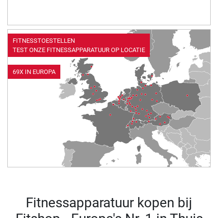
FITNESSTOESTELLEN
TEST ONZE FITNESSAPPARATUUR OP LOCATIE
69X IN EUROPA
Fitnessapparatuur kopen bij