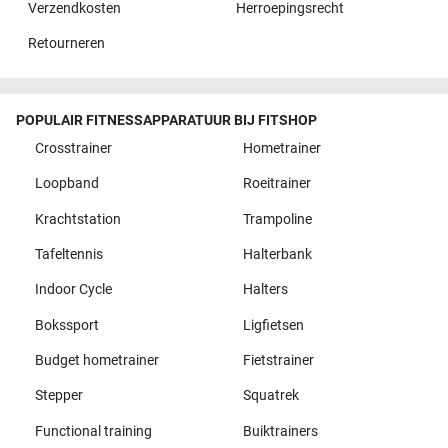
Verzendkosten
Herroepingsrecht
Retourneren
POPULAIR FITNESSAPPARATUUR BIJ FITSHOP
Crosstrainer
Hometrainer
Loopband
Roeitrainer
Krachtstation
Trampoline
Tafeltennis
Halterbank
Indoor Cycle
Halters
Bokssport
Ligfietsen
Budget hometrainer
Fietstrainer
Stepper
Squatrek
Functional training
Buiktrainers