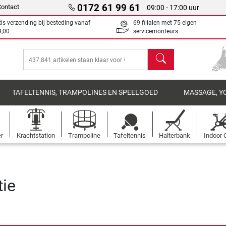
0172 61 99 61
Contact
09:00 - 17:00 uur
tis verzending bij besteding vanaf
69 filialen met 75 eigen
9,00
servicemonteurs
Zoeken
TAFELTENNIS, TRAMPOLINES EN SPEELGOED
MASSAGE, Y
er
Krachtstation
Trampoline
Tafeltennis
Halterbank
Indoor 
tie