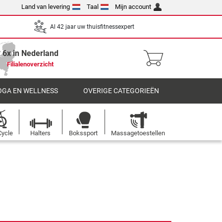
Land van levering
Taal
Mijn account
Al 42 jaar uw thuisfitnessexpert
6x in Nederland
Filialenoverzicht
OGA EN WELLNESS
OVERIGE CATEGORIEËN
Cycle
Halters
Bokssport
Massagetoestellen