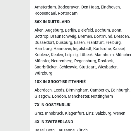
Amsterdam
,
Bodegraven
,
Den Haag
,
Eindhoven
,
Roosendaal
,
Rotterdam
36X IN DUITSLAND
Aken
,
Augsburg
,
Berlijn
,
Bielefeld
,
Bochum
,
Bonn
,
Bottrop
,
Braunschweig
,
Bremen
,
Dortmund
,
Dresden
,
Düsseldorf
,
Duisburg
,
Essen
,
Frankfurt
,
Freiburg
,
Hamburg
,
Hannover
,
Ingolstadt
,
Karlsruhe
,
Kassel
,
Koblenz
,
Keulen
,
Leipzig
,
Lübeck
,
Mannheim
,
Münche
Münster
,
Neurenberg
,
Regensburg
,
Rostock
,
Saarbrücken
,
Schleswig
,
Stuttgart
,
Wiesbaden
,
Würzburg
10X IN GROOT-BRITTANNIË
Aberdeen
,
Leeds
,
Birmingham
,
Camberley
,
Edinburgh
,
Glasgow
,
London
,
Manchester
,
Nottingham
7X IN OOSTENRIJK
Graz
,
Innsbruck
,
Klagenfurt
,
Linz
,
Salzburg
,
Wenen
4X IN ZWITSERLAND
Basel
,
Bern
,
Lausanne
,
Zürich