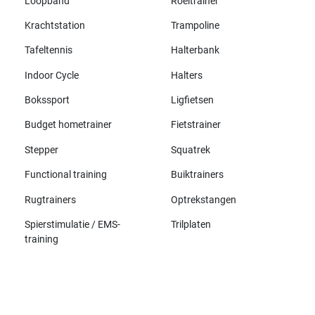
Loopband
Roeitrainer
Krachtstation
Trampoline
Tafeltennis
Halterbank
Indoor Cycle
Halters
Bokssport
Ligfietsen
Budget hometrainer
Fietstrainer
Stepper
Squatrek
Functional training
Buiktrainers
Rugtrainers
Optrekstangen
Spierstimulatie / EMS-
Trilplaten
training
Alle merken