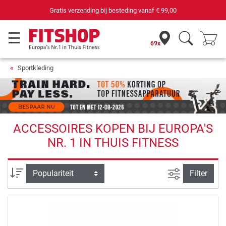
Gratis verzending bij besteding vanaf
€ 99,00
69x
Sportkleding
ACCESSOIRES KOPEN BIJ EUROPA'S
NR. 1 IN THUIS FITNESS
Zoeken binne
Sortering
Filter