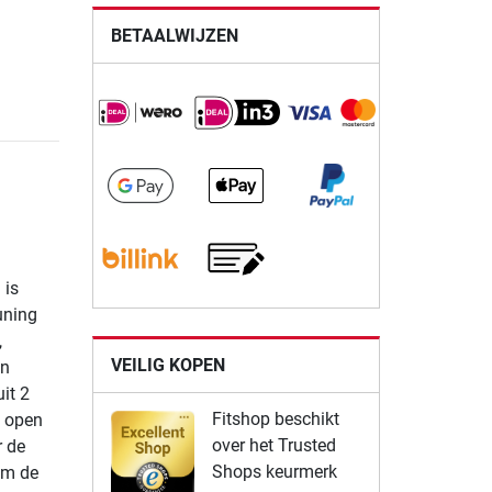
BETAALWIJZEN
 is
uning
,
VEILIG KOPEN
en
it 2
Fitshop beschikt
n open
over het Trusted
r de
Shops keurmerk
om de