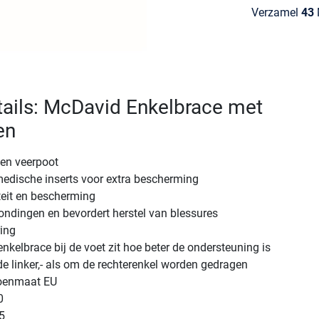
Verzamel
43
M
ails: McDavid Enkelbrace met
en
len veerpoot
medische inserts voor extra bescherming
iteit en bescherming
ndingen en bevordert herstel van blessures
ing
enkelbrace bij de voet zit hoe beter de ondersteuning is
 linker,- als om de rechterenkel worden gedragen
oenmaat EU
0
5