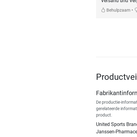
Versand und Ver
•
Behulpzaam
Productvei
Fabrikantinfor
De productie-informat
gerelateerde informat
product.
United Sports Bran
Janssen-Pharmace