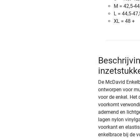
M = 42,5-44
L = 44,5-47,
XL = 48 +
Beschrijvi
inzetstukk
De McDavid Enkelbr
ontworpen voor mul
voor de enkel. Het
voorkomt verwondin
ademend en lichtge
lagen nylon vinylga
voorkant en elastis
enkelbrace bij de v