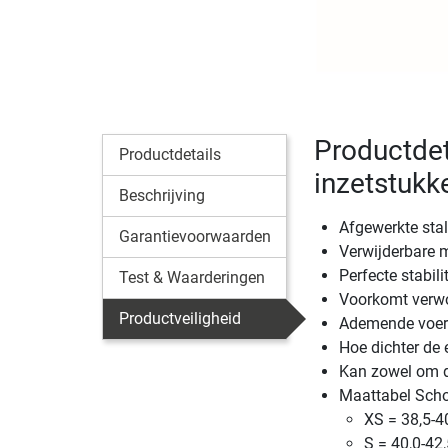
Productdet
Productdetails
inzetstukk
Beschrijving
Afgewerkte sta
Garantievoorwaarden
Verwijderbare 
Perfecte stabil
Test & Waarderingen
Voorkomt verwo
Productveiligheid
Ademende voer
Hoe dichter de 
Kan zowel om de
Maattabel Sch
XS = 38,5-4
S = 40,0-42,