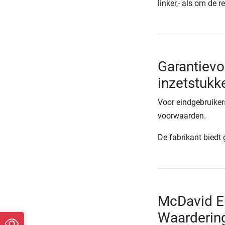
linker,- als om de 
Garantiev
inzetstukk
Voor eindgebruiker
voorwaarden.
De fabrikant biedt
McDavid En
Waarderin