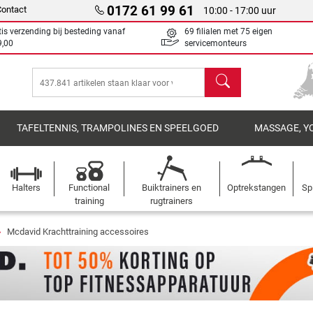
0172 61 99 61
Contact
10:00 - 17:00 uur
tis verzending bij besteding vanaf
69 filialen met 75 eigen
9,00
servicemonteurs
Zoeken
TAFELTENNIS, TRAMPOLINES EN SPEELGOED
MASSAGE, Y
Halters
Functional
Buiktrainers en
Optrekstangen
Sp
training
rugtrainers
Mcdavid Krachttraining accessoires