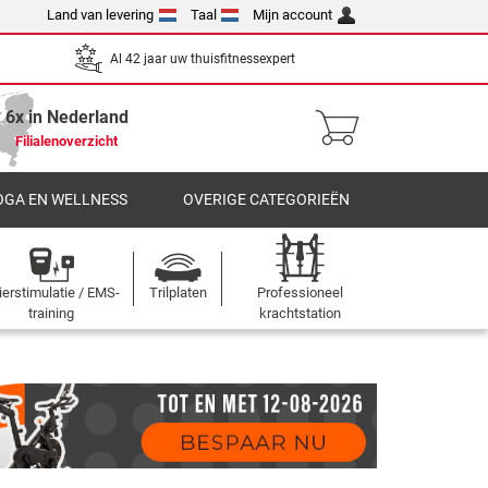
Land van levering
Taal
Mijn account
Al 42 jaar uw thuisfitnessexpert
6x in Nederland
Filialenoverzicht
OGA EN WELLNESS
OVERIGE CATEGORIEËN
ierstimulatie / EMS-
Trilplaten
Professioneel
training
krachtstation