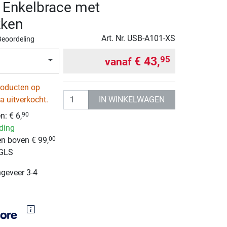
 Enkelbrace met
kken
Art. Nr.
USB-A101-XS
Beoordeling
€ 43,
95
vanaf
roducten op
Aantal
IN WINKELWAGEN
a uitverkocht.
: € 6,
90
nding
n boven € 99,
00
 GLS
ngeveer 3-4