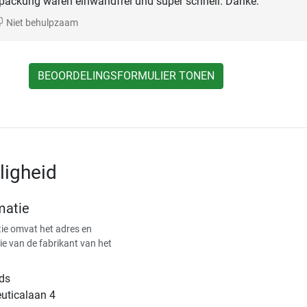
packung waren einwandfrei und super schnell. Danke.
Niet behulpzaam
BEOORDELINGSFORMULIER TONEN
ligheid
matie
ie omvat het adres en
ie van de fabrikant van het
ds
uticalaan 4