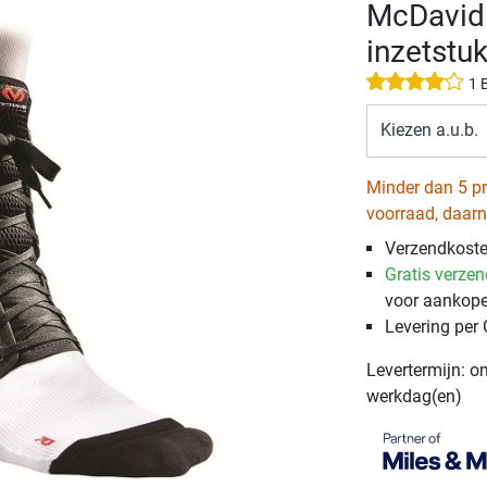
McDavid
inzetstu
1 
Kiezen a.u.b.
Minder dan 5 p
voorraad, daarn
Verzendkosten
Gratis verze
voor aankope
Levering per
Levertermijn: o
werkdag(en)