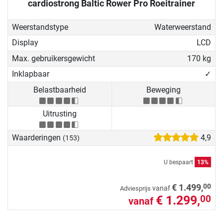
cardiostrong Baltic Rower Pro Roeitrainer
een gewrichtsbesparende,
gezondheidsbevorderende full-
Weerstandstype
Waterweerstand
bodytraining in huis. Met onze
koopadviesgids voor roeitrainers
Display
LCD
vind je ongetwijfeld je roeier die het
Max. gebruikersgewicht
170 kg
best overeenstemt met jouw
Inklapbaar
✓
individuele vereisten.
Belastbaarheid
Beweging
Uitrusting
Waarderingen
4,9
(153)
U bespaart
13%
00
€ 1.499,
vanaf
Adviesprijs
€ 1.299,
00
vanaf