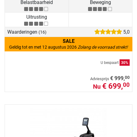
Belastbaarheid
Beweging
Uitrusting
Waarderingen
5,0
(16)
SALE
Geldig tot en met 12 augustus 2026
Zolang de voorraad strekt!
U bespaart
30%
00
€ 999,
Adviesprijs
€ 699,
00
Nu