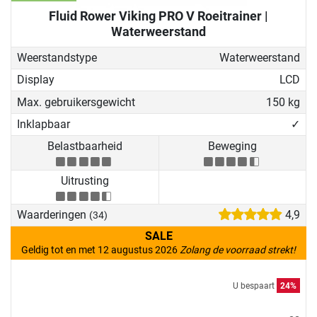
Fluid Rower Viking PRO V Roeitrainer |
Waterweerstand
Weerstandstype
Waterweerstand
Display
LCD
Max. gebruikersgewicht
150 kg
Inklapbaar
✓
Belastbaarheid
Beweging
Uitrusting
Waarderingen
4,9
(34)
SALE
Geldig tot en met 12 augustus 2026
Zolang de voorraad strekt!
U bespaart
24%