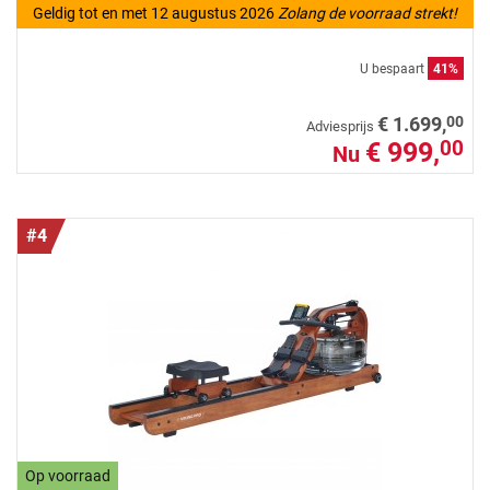
Geldig tot en met 12 augustus 2026
Zolang de voorraad strekt!
U bespaart
41%
00
€ 1.699,
Adviesprijs
€ 999,
00
Nu
#4
Op voorraad