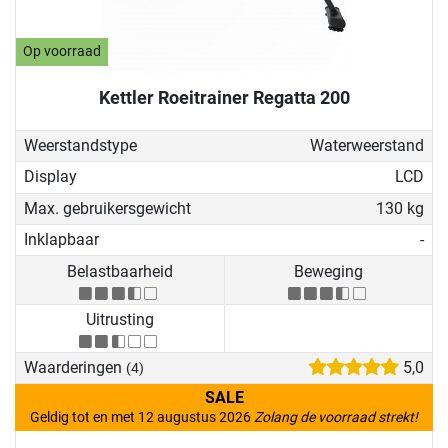
Op voorraad
Kettler Roeitrainer Regatta 200
Weerstandstype
Waterweerstand
Display
LCD
Max. gebruikersgewicht
130 kg
Inklapbaar
-
Belastbaarheid
Beweging
Uitrusting
Waarderingen
5,0
(4)
SALE
Geldig tot en met 12 augustus 2026
Zolang de voorraad strekt!