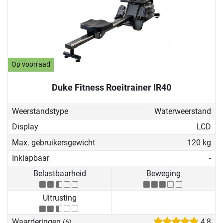
Op voorraad
Duke Fitness Roeitrainer IR40
Weerstandstype
Waterweerstand
Display
LCD
Max. gebruikersgewicht
120 kg
Inklapbaar
-
Belastbaarheid
Beweging
Uitrusting
Waarderingen
4,8
(6)