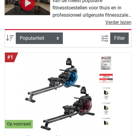
van de meest populaire
fitnesstoestellen voor thuis en in
professioneel uitgeruste fitnesszalen
en sportscholen. De reden voor die
Verder lezen
grote populariteit van het 'indoor
rowen' ligt in zijn veelzijdigheid:
Zoeken binne
Sortering
Filter
Roeitrainers bieden een gevarieerde
workout en er is bijna geen enkel
#1
ander fitnesstoestel dat op dezelfde
optimale wijze kracht- en
uithoudingstraining met elkaar
verbindt. Roeien spreekt
bovengemiddeld veel spieren aan,
verbetert de lichaamshouding en
zorgt voor een duurzame versterking
van het hart- en bloedvatenstelsel.
Kortom: Met een hoogwaardige
roeier uit onze roeitrainershop haal je
Op voorraad
een uitstekend trainingstoestel voor