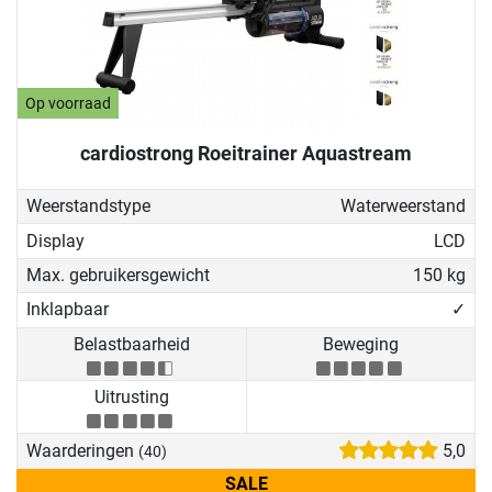
Op voorraad
cardiostrong Roeitrainer Aquastream
Weerstandstype
Waterweerstand
Display
LCD
Max. gebruikersgewicht
150 kg
Inklapbaar
✓
Belastbaarheid
Beweging
Uitrusting
Waarderingen
5,0
(40)
SALE