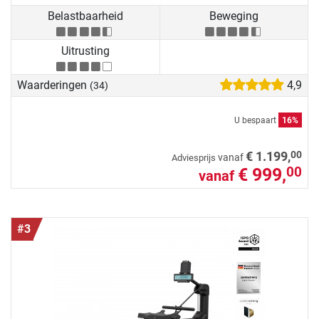
Belastbaarheid
Beweging
Uitrusting
Waarderingen
4,9
(34)
U bespaart
16%
00
€ 1.199,
vanaf
Adviesprijs
€ 999,
00
vanaf
#3