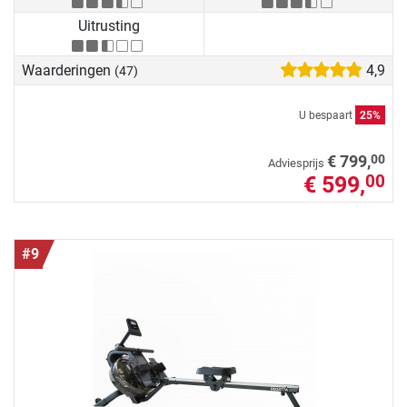
Uitrusting
Waarderingen
4,9
(47)
U bespaart
25%
00
€ 799,
Adviesprijs
€ 599,
00
#9