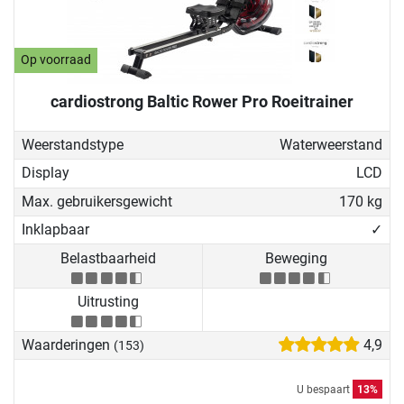
Op voorraad
cardiostrong Baltic Rower Pro Roeitrainer
Weerstandstype
Waterweerstand
Display
LCD
Max. gebruikersgewicht
170 kg
Inklapbaar
✓
Belastbaarheid
Beweging
Uitrusting
Waarderingen
4,9
(153)
U bespaart
13%