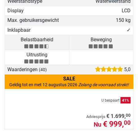
Weerstandstype
Waterweerstand
Display
LCD
Max. gebruikersgewicht
150 kg
Inklapbaar
✓
Belastbaarheid
Beweging
Uitrusting
Waarderingen
5,0
(40)
SALE
Geldig tot en met 12 augustus 2026
Zolang de voorraad strekt!
U bespaart
41%
00
€ 1.699,
Adviesprijs
€ 999,
00
Nu