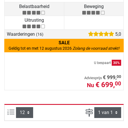
Belastbaarheid
Beweging
Uitrusting
Waarderingen
5,0
(16)
SALE
Geldig tot en met 12 augustus 2026
Zolang de voorraad strekt!
U bespaart
30%
00
€ 999,
Adviesprijs
€ 699,
00
Nu
Artikelen per pagina:
Pagina