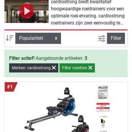
cardiostrong biedt kwalitatief
hoogwaardige roeitrainers voor een
optimale roei-ervaring. cardiostrong
roeitrainers zijn zeer eenvoudig te
bedienen zodat je snel met je
training kan beginnen. Dankzij een
Zoeken binne
Sortering
Filter
handig opklapmechanisme kan je ze
na de training ruimtebesparend
Filter actief!
Aangetoonde artikelen:
3
opbergen.
Merken: cardiostrong
Filter resetten
#1