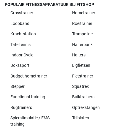
POPULAIR FITNESSAPPARATUUR BIJ FITSHOP
Crosstrainer
Hometrainer
Loopband
Roeitrainer
Krachtstation
Trampoline
Tafeltennis
Halterbank
Indoor Cycle
Halters
Bokssport
Ligfietsen
Budget hometrainer
Fietstrainer
Stepper
Squatrek
Functional training
Buiktrainers
Rugtrainers
Optrekstangen
Spierstimulatie / EMS-
Trilplaten
training