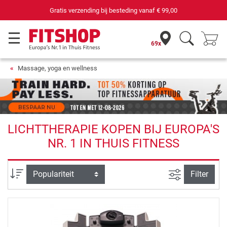
Gratis verzending bij besteding vanaf
€ 99,00
69x
Massage, yoga en wellness
LICHTTHERAPIE KOPEN BIJ EUROPA'S
NR. 1 IN THUIS FITNESS
Zoeken binne
Sortering
Filter