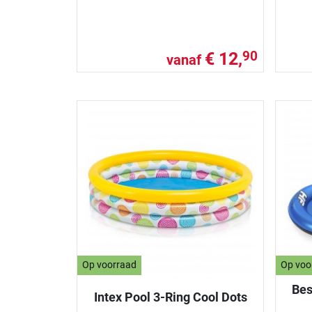
€ 12,
90
vanaf
Op voorraad
Op voo
Bes
Intex Pool 3-Ring Cool Dots