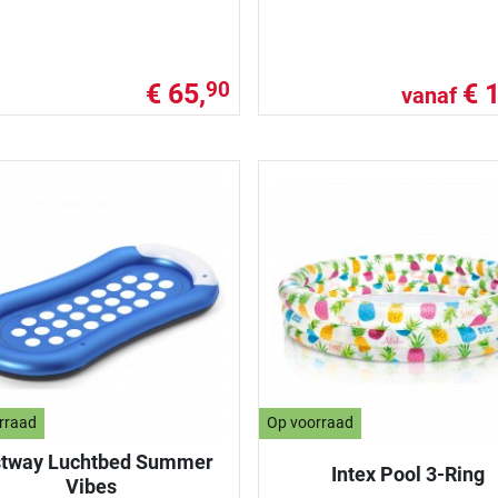
€ 65,
€ 
90
vanaf
rraad
Op voorraad
tway Luchtbed Summer
Intex Pool 3-Ring
Vibes