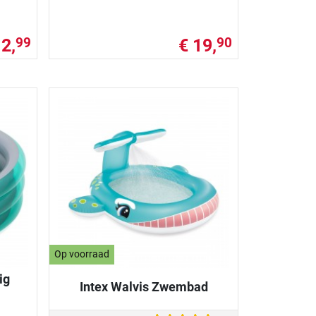
12,
€ 19,
99
90
Op voorraad
ig
Intex Walvis Zwembad