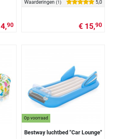
Waarderingen
5,0
(1)
14,
€ 15,
90
90
Op voorraad
Bestway luchtbed "Car Lounge"