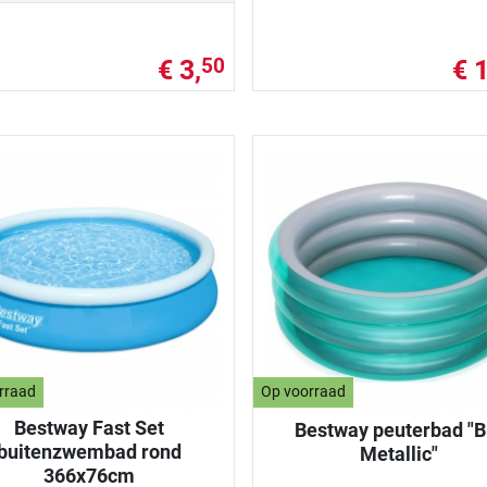
€ 3,
€ 
50
rraad
Op voorraad
Bestway Fast Set
Bestway peuterbad "B
buitenzwembad rond
Metallic"
366x76cm