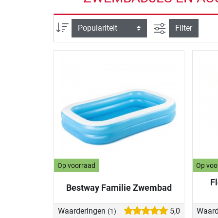
Zoeken binnen 
Sortering
Filter
Op voorraad
Op voo
F
Bestway Familie Zwembad
Waarderingen
5,0
Waard
(1)