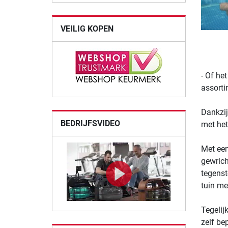
VEILIG KOPEN
- Of he
assorti
Dankzij
BEDRIJFSVIDEO
met het
Met een
gewrich
tegenst
tuin me
Tegelij
zelf be