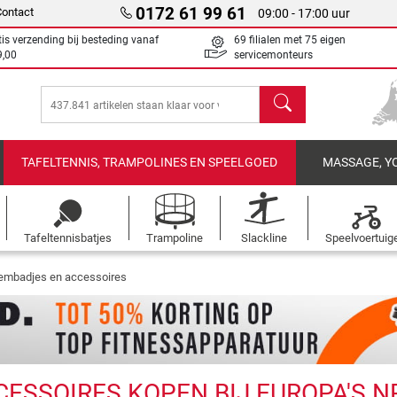
0172 61 99 61
Contact
09:00 - 17:00 uur
tis verzending bij besteding vanaf
69 filialen met 75 eigen
9,00
servicemonteurs
Zoeken
TAFELTENNIS, TRAMPOLINES EN SPEELGOED
MASSAGE, Y
Tafeltennisbatjes
Trampoline
Slackline
Speelvoertuig
mbadjes en accessoires
SSOIRES KOPEN BIJ EUROPA'S NR.