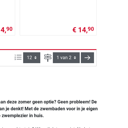
 4,
€ 14,
90
90
Artikelen per pagina:
Pagina
verder
aan deze zomer geen optie? Geen probleem! De
 dan je denkt! Met de zwembaden voor in je eigen
e zwemplezier in huis.