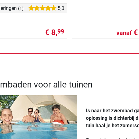
eringen
5,0
(1)
€ 8,
€
99
vanaf
de resultaten
mbaden voor alle tuinen
Is naar het zwembad g
oplossing is dichterbij
tuin haal je het zomers