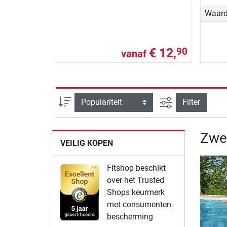
Waard
€ 12,
90
vanaf
Zoeken binnen 
Sortering
Filter
Zwe
VEILIG KOPEN
Fitshop beschikt
over het Trusted
Shops keurmerk
met consumenten-
bescherming