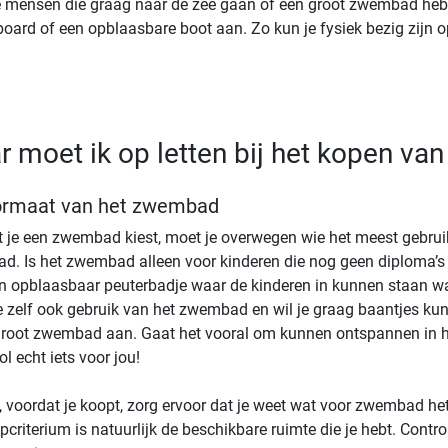
 mensen die graag naar de zee gaan of een groot zwembad heb
oard of een opblaasbare boot aan. Zo kun je fysiek bezig zijn o
 moet ik op letten bij het kopen v
ormaat van het zwembad
 je een zwembad kiest, moet je overwegen wie het meest gebrui
. Is het zwembad alleen voor kinderen die nog geen diploma’s
n opblaasbaar peuterbadje waar de kinderen in kunnen staan waa
 zelf ook gebruik van het zwembad en wil je graag baantjes ku
groot zwembad aan. Gaat het vooral om kunnen ontspannen in h
l echt iets voor jou!
 voordat je koopt, zorg ervoor dat je weet wat voor zwembad het 
criterium is natuurlijk de beschikbare ruimte die je hebt. Contr