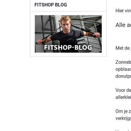
FITSHOP BLOG
Hier vi
Alle 
Met de 
Zonneba
opblaas
donutpri
Voor d
allerkl
Om je z
verkrij