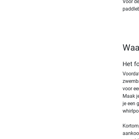
Voor de
paddleb
Waar
Het f
Voordat
zwembad
voor ee
Maak je
je een 
whirlpoo
Kortom,
aankoop