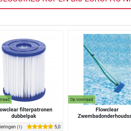
de resultaten
rraad
Op voorraad
lowclear filterpatronen
Flowclear
dubbelpak
Zwembadonderhoudss
eringen
5,0
(1)