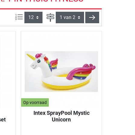
Artikelen per pagina:
Pagina
verder
Op voorraad
Intex SprayPool Mystic
et
Unicorn