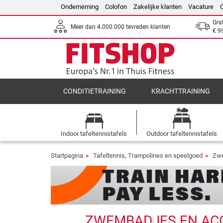
Onderneming
Colofon
Zakelijke klanten
Vacature
Gra
Meer dan 4.000.000 tevreden klanten
€ 9
CONDITIETRAINING
KRACHTTRAINING
Indoor tafeltennistafels
Outdoor tafeltennistafels
Startpagina
Tafeltennis, Trampolines en speelgoed
Zwe
ZWEMBADJES EN ACCE