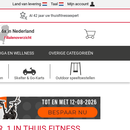
Land van levering
Taal
Mijn account
Al 42 jaar uw thuisfitnessexpert
6x in Nederland
Filialenoverzicht
OGA EN WELLNESS
OVERIGE CATEGORIEËN
en
Skelter & Go-Karts
Outdoor speeltoestellen
 1 IN THUIS FITNESS