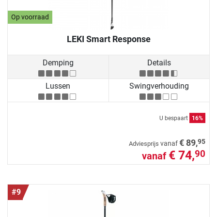
Op voorraad
LEKI Smart Response
Demping
Details
Lussen
Swingverhouding
U bespaart
16%
95
€ 89,
vanaf
Adviesprijs
€ 74,
90
vanaf
#9