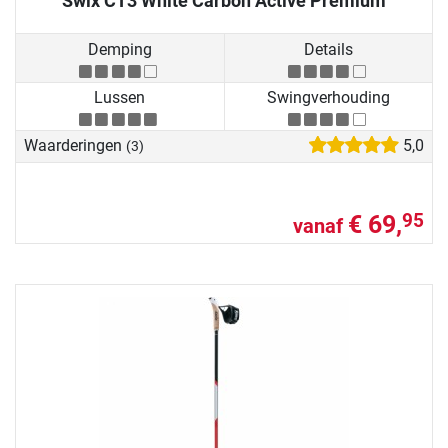
Swix CT3 White Carbon Active Premium
Demping
Details
Lussen
Swingverhouding
Waarderingen
5,0
(3)
€ 69,
95
vanaf