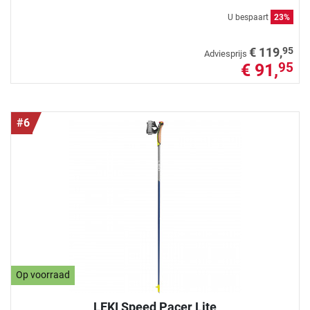
U bespaart
23%
95
€ 119,
Adviesprijs
€ 91,
95
#6
Op voorraad
LEKI Speed Pacer Lite