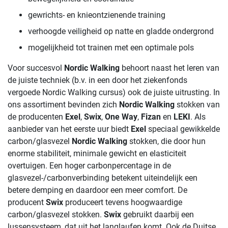
gewrichts- en knieontzienende training
verhoogde veiligheid op natte en gladde ondergrond
mogelijkheid tot trainen met een optimale pols
Voor succesvol
Nordic Walking
behoort naast het leren van
de juiste techniek (b.v. in een door het ziekenfonds
vergoede Nordic Walking cursus) ook de juiste uitrusting. In
ons assortiment bevinden zich
Nordic Walking
stokken van
de producenten
Exel
,
Swix
,
One Way
,
Fizan
en
LEKI
. Als
aanbieder van het eerste uur biedt
Exel
speciaal gewikkelde
carbon/glasvezel
Nordic Walking
stokken, die door hun
enorme stabiliteit, minimale gewicht en elasticiteit
overtuigen. Een hoger carbonpercentage in de
glasvezel-/carbonverbinding betekent uiteindelijk een
betere demping en daardoor een meer comfort. De
producent
Swix
produceert tevens hoogwaardige
carbon/glasvezel stokken.
Swix
gebruikt daarbij een
lussensysteem, dat uit het langlaufen komt. Ook de Duitse