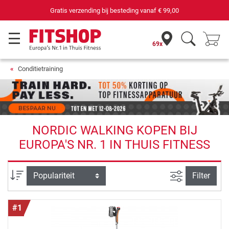
69 filialen met 75 eigen servicemonteurs
69x
Conditietraining
NORDIC WALKING KOPEN BIJ
EUROPA'S NR. 1 IN THUIS FITNESS
Zoeken binne
Sortering
Filter
#1