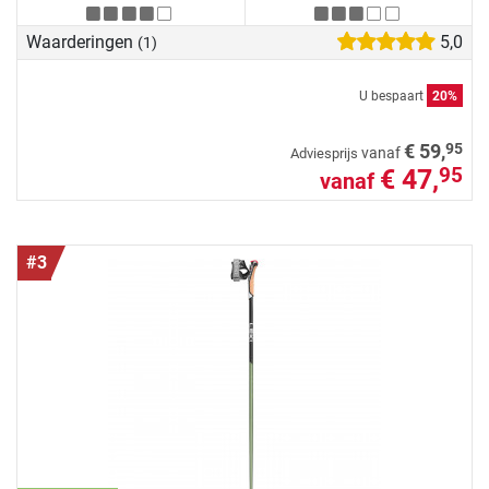
Waarderingen
5,0
(1)
U bespaart
20%
95
€ 59,
vanaf
Adviesprijs
€ 47,
95
vanaf
#3