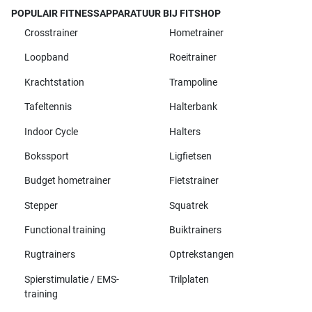
POPULAIR FITNESSAPPARATUUR BIJ FITSHOP
Crosstrainer
Hometrainer
Loopband
Roeitrainer
Krachtstation
Trampoline
Tafeltennis
Halterbank
Indoor Cycle
Halters
Bokssport
Ligfietsen
Budget hometrainer
Fietstrainer
Stepper
Squatrek
Functional training
Buiktrainers
Rugtrainers
Optrekstangen
Spierstimulatie / EMS-
Trilplaten
training