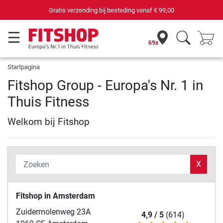
Gratis verzending bij besteding vanaf
€ 99,00
69x
Startpagina
Fitshop Group - Europa's Nr. 1 in
Thuis Fitness
Welkom bij Fitshop
X
Fitshop in Amsterdam
Zuidermolenweg 23A
4,9 / 5
(614)