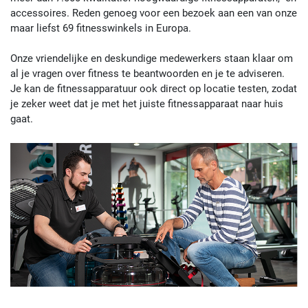
Vandaag tot 19:00
accessoires. Reden genoeg voor een bezoek aan een van onze
uur geopend
maar liefst
69 fitnesswinkels
in Europa.
Fitshop in Duisburg
Onze vriendelijke en deskundige medewerkers staan klaar om
al je vragen over fitness te beantwoorden en je te adviseren.
Auf der Höhe 49
4,8 / 5
(501)
Je kan de fitnessapparatuur ook direct op locatie testen, zodat
47059 Duisburg
je zeker weet dat je met het juiste fitnessapparaat naar huis
Vandaag tot 19:00
gaat.
uur geopend
Fitshop in Essen
Frohnhauser Str. 65
4,8 / 5
(377)
45127 Essen
Vandaag tot 19:00
uur geopend
Fitshop in Frankfurt
Hanauer Landstraße 421
4,8 / 5
(725)