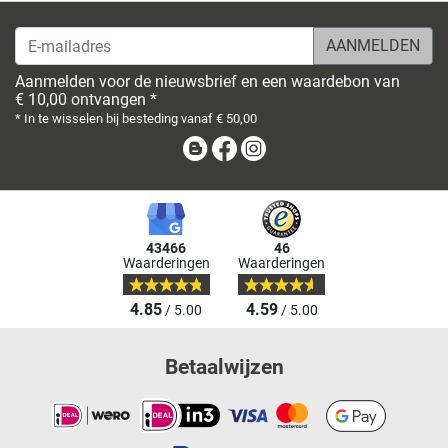
60314 Frankfurt
E-mailadres
Vandaag tot 19:00
uur geopend
Aanmelden voor de nieuwsbrief en een waardebon van
€ 10,00 ontvangen *
Fitshop in Freiburg
* In te wisselen bij besteding vanaf € 50,00
Schnewlinstr. 6
Blog
Facebook
Instagram
4,8 / 5
(548)
79098 Freiburg
Vandaag tot 19:00
uur geopend
43466
46
Waarderingen
Waarderingen
Fitshop in Hamburg
Stresemannstr. 17-19
4.85
4.59
4,8 / 5
(1613)
/ 5.00
/ 5.00
22769 Hamburg
Vandaag tot 19:00
Betaalwijzen
uur geopend
Fitshop in Hannover