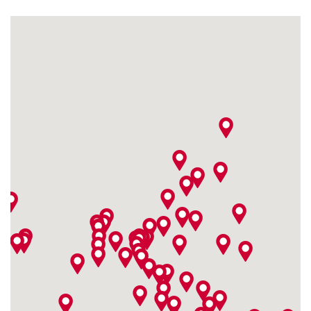
Willem van
4,8 / 5
(342)
Konijnenburglaan 1
5613 DW Eindhoven
Vandaag tot 17:00
uur geopend
Fitshop in Roosendaal
Hogestede 1-5
4,9 / 5
(829)
4701 JD Roosendaal
Vandaag tot 17:30
uur geopend
Fitshop in Rotterdam
Vasteland 60
4,9 / 5
(325)
3011 BM Rotterdam
Vandaag tot 17:30
uur geopend