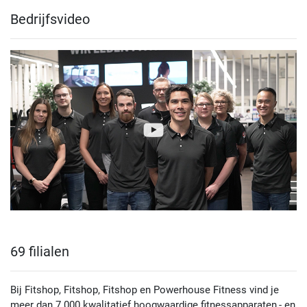
Bedrijfsvideo
Fitshop in Dortmund
Rheinlanddamm 101
4,9 / 5
(590)
44139 Dortmund
Vandaag tot 19:00
uur geopend
Fitshop in Dresden
Annenstraße 10
4,9 / 5
(607)
01067 Dresden
Vandaag tot 19:00
uur geopend
Fitshop in Düsseldorf
69 filialen
Worringer Str. 35
4,9 / 5
(1680)
40211 Düsseldorf
Bij Fitshop, Fitshop, Fitshop en Powerhouse Fitness vind je
meer dan 7.000 kwalitatief hoogwaardige fitnessapparaten,- en