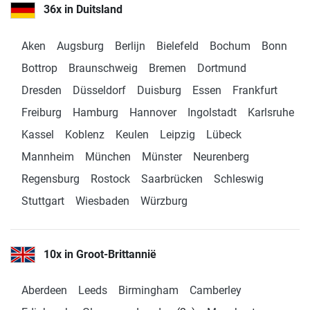
36x in Duitsland
Vandaag tot 19:00
uur geopend
Aken
Augsburg
Berlijn
Bielefeld
Bochum
Bonn
Bottrop
Braunschweig
Bremen
Dortmund
Fitshop in Augsburg
Dresden
Düsseldorf
Duisburg
Essen
Frankfurt
Gögginger Straße 49
4,7 / 5
(289)
86159 Augsburg
Freiburg
Hamburg
Hannover
Ingolstadt
Karlsruhe
Vandaag tot 19:00
Kassel
Koblenz
Keulen
Leipzig
Lübeck
uur geopend
Mannheim
München
Münster
Neurenberg
Regensburg
Rostock
Saarbrücken
Schleswig
Fitshop in Berlijn
Stuttgart
Wiesbaden
Würzburg
Kurfürstendamm 135
4,9 / 5
(1458)
10711 Berlin
Vandaag tot 19:00
10x in Groot-Brittannië
uur geopend
Aberdeen
Leeds
Birmingham
Camberley
Fitshop in Bielefeld