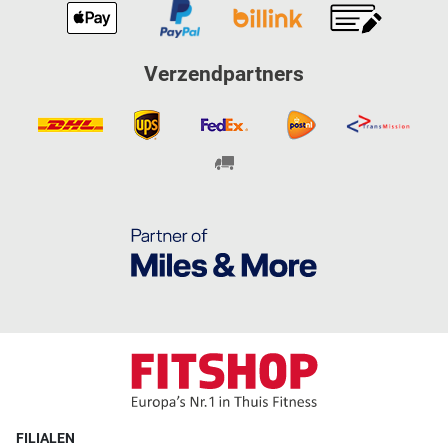
Am Klagesmarkt 30
4,9 / 5
(1274)
30159 Hannover
Verzendpartners
Vandaag tot 19:00
uur geopend
Fitshop in Ingolstadt
Neuburger Straße 47
4,9 / 5
(218)
85057 Ingolstadt
Vandaag tot 19:00
uur geopend
Fitshop in Karlsruhe
Kriegsstraße 220
4,6 / 5
(232)
76135 Karlsruhe
Vandaag tot 19:00
uur geopend
FILIALEN