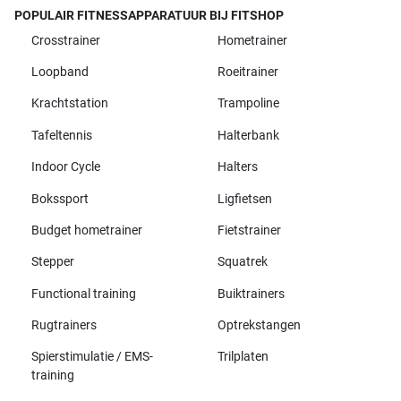
POPULAIR FITNESSAPPARATUUR BIJ FITSHOP
Crosstrainer
Hometrainer
Loopband
Roeitrainer
Krachtstation
Trampoline
Tafeltennis
Halterbank
Indoor Cycle
Halters
Bokssport
Ligfietsen
Budget hometrainer
Fietstrainer
Stepper
Squatrek
Functional training
Buiktrainers
Rugtrainers
Optrekstangen
Spierstimulatie / EMS-
Trilplaten
training