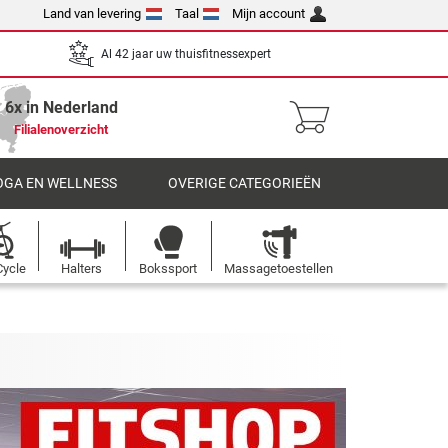
Land van levering
Taal
Mijn account
Al 42 jaar uw thuisfitnessexpert
6x in Nederland
Filialenoverzicht
OGA EN WELLNESS
OVERIGE CATEGORIEËN
Cycle
Halters
Bokssport
Massagetoestellen