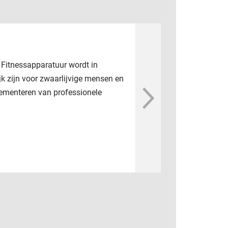
H
 Fitnessapparatuur wordt in
Hot
jk zijn voor zwaarlijvige mensen en
fit
plementeren van professionele
kun
app
ad