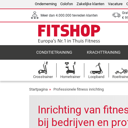
Onderneming
Colofon
Zakelijke klanten
Vacature
Gra
Meer dan 4.000.000 tevreden klanten
€ 9
CONDITIETRAINING
KRACHTTRAINING
Crosstrainer
Hometrainer
Loopband
Roeitrain
Startpagina
Professionele fitness inrichting
Inrichting van fitn
bij bedrijven en pr