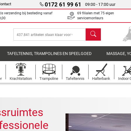
0172 61 99 61
Contact
09:00 - 17:00 uur
tis verzending bij besteding vanaf
69 filialen met 75 eigen
9,00
servicemonteurs
Zoeken
TAFELTENNIS, TRAMPOLINES EN SPEELGOED
MASSAGE, Y
er
Krachtstation
Trampoline
Tafeltennis
Halterbank
Indoor 
essruimtes
ofessionele