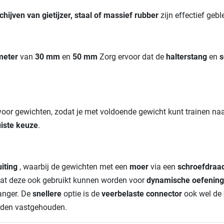
chijven van gietijzer, staal of massief rubber
zijn effectief geb
meter
van
30 mm
en
50 mm
Zorg ervoor dat de
halterstang
en
s
oor gewichten, zodat je met voldoende gewicht kunt trainen na
uiste keuze
.
uiting
, waarbij de gewichten met een
moer
via een
schroefdraa
mdat deze ook gebruikt kunnen worden voor
dynamische oefenin
langer. De
snellere
optie is de
veerbelaste connector
ook wel de
orden vastgehouden.