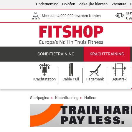
Onderneming
Colofon
Zakelijke klanten
Vacature
Gra
Meer dan 4.000.000 tevreden klanten
€ 9
CONDITIETRAINING
KRACHTTRAINING
Krachtstation
Cable Pull
Halterbank
Squatrek
Startpagina
Krachttraining
Halters