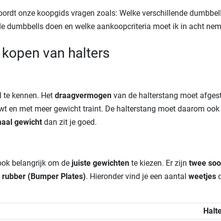
ordt onze koopgids vragen zoals: Welke verschillende dumbbells 
de dumbbells doen en welke aankoopcriteria moet ik in acht ne
et kopen van halters
l te kennen. Het
draagvermogen
van de halterstang moet afges
uwt en met meer gewicht traint. De halterstang moet daarom ook
aal gewicht
dan zit je goed.
 ook belangrijk om de
juiste gewichten
te kiezen. Er zijn
twee soo
ef rubber (Bumper Plates)
. Hieronder vind je een aantal
weetjes
o
Halte