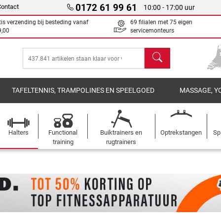
0172 61 99 61
Contact
10:00 - 17:00 uur
tis verzending bij besteding vanaf
69 filialen met 75 eigen
9,00
servicemonteurs
Zoeken
TAFELTENNIS, TRAMPOLINES EN SPEELGOED
MASSAGE, Y
Halters
Functional
Buiktrainers en
Optrekstangen
Sp
training
rugtrainers