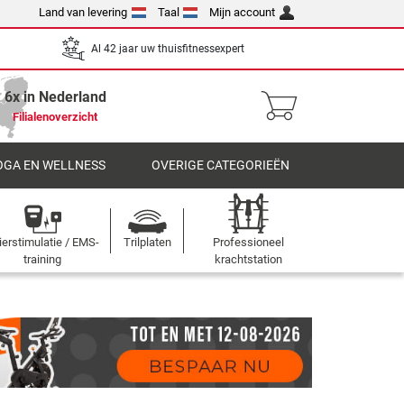
Land van levering
Taal
Mijn account
Al 42 jaar uw thuisfitnessexpert
6x in Nederland
Filialenoverzicht
OGA EN WELLNESS
OVERIGE CATEGORIEËN
ierstimulatie / EMS-
Trilplaten
Professioneel
training
krachtstation