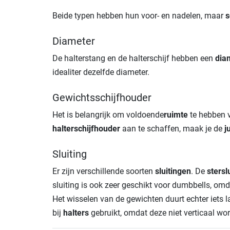
Beide typen hebben hun voor- en nadelen, maar
s
Diameter
De halterstang en de halterschijf hebben een
dia
idealiter dezelfde diameter.
Gewichtsschijfhouder
Het is belangrijk om voldoende
ruimte
te hebben v
halterschijfhouder
aan te schaffen, maak je de
j
Sluiting
Er zijn verschillende soorten
sluitingen
. De
stersl
sluiting is ook zeer geschikt voor dumbbells, o
Het wisselen van de gewichten duurt echter iets 
bij
halters
gebruikt, omdat deze niet verticaal w