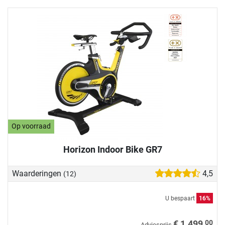
Op voorraad
Horizon Indoor Bike GR7
Waarderingen
4,5
(12)
U bespaart
16%
00
€ 1.499,
Adviesprijs