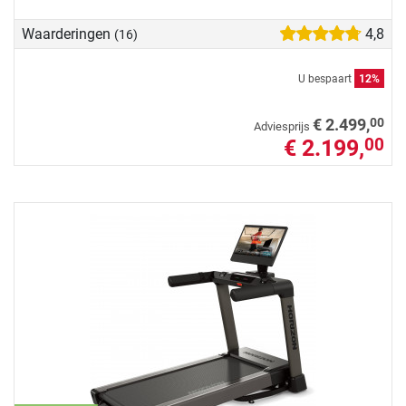
Waarderingen
4,8
(16)
U bespaart
12%
00
€ 2.499,
Adviesprijs
€ 2.199,
00