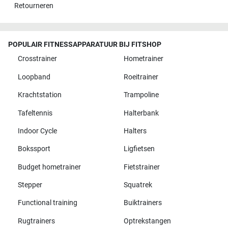
Retourneren
POPULAIR FITNESSAPPARATUUR BIJ FITSHOP
Crosstrainer
Hometrainer
Loopband
Roeitrainer
Krachtstation
Trampoline
Tafeltennis
Halterbank
Indoor Cycle
Halters
Bokssport
Ligfietsen
Budget hometrainer
Fietstrainer
Stepper
Squatrek
Functional training
Buiktrainers
Rugtrainers
Optrekstangen