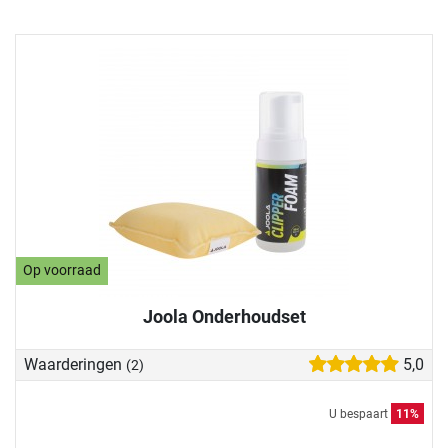
Op voorraad
Joola Onderhoudset
Waarderingen
5,0
(2)
U bespaart
11%