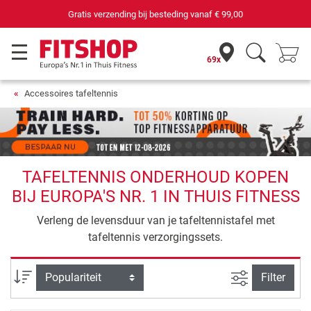
Gratis verzending bij besteding vanaf
€ 99,00
69x
Accessoires tafeltennis
TAFELTENNIS ONDERHOUD KOPEN
BIJ EUROPA'S NR. 1 IN THUIS FITNESS
Verleng de levensduur van je tafeltennistafel met
tafeltennis verzorgingssets.
Zoeken binne
Sortering
Filter