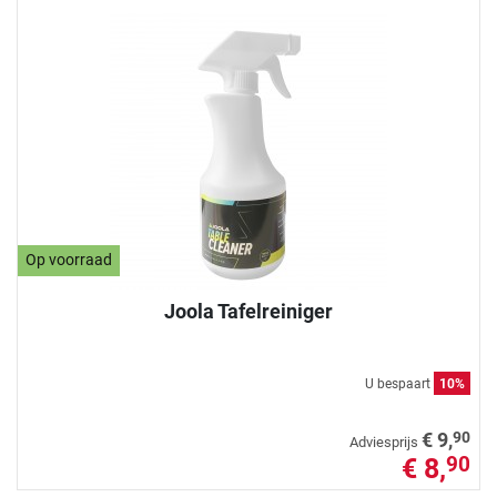
Op voorraad
Joola Tafelreiniger
U bespaart
10%
90
€ 9,
Adviesprijs
€ 8,
90