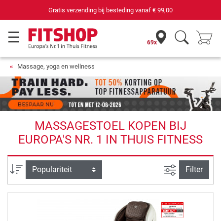
vanaf
€ 99,00
69 filialen met 75 eigen servic
69x
Massage, yoga en wellness
MASSAGESTOEL KOPEN BIJ
EUROPA'S NR. 1 IN THUIS FITNESS
Zoeken binne
Sortering
Filter