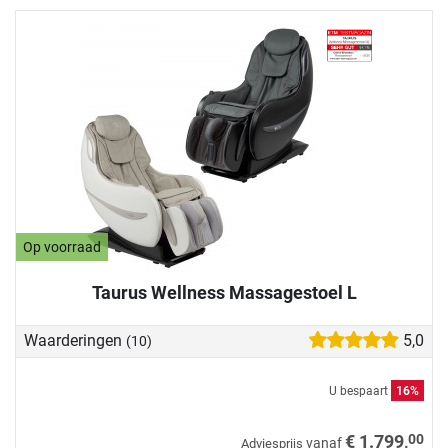
Op voorraad
Taurus Wellness Massagestoel L
Waarderingen
5,0
(10)
U bespaart
16%
00
€ 1.799,
vanaf
Adviesprijs