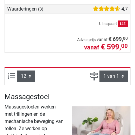
Waarderingen
4,7
(3)
U bespaart
14%
00
€ 699,
vanaf
Adviesprijs
€ 599,
00
vanaf
Artikelen per pagina:
Pagina
Massagestoel
Massagestoelen werken
met trillingen en de
mechanische beweging van
rollen. Ze werken op