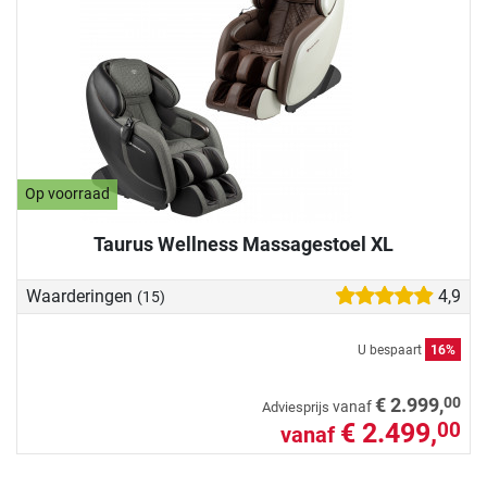
Op voorraad
Taurus Wellness Massagestoel XL
Waarderingen
4,9
(15)
U bespaart
16%
00
€ 2.999,
vanaf
Adviesprijs
€ 2.499,
00
vanaf