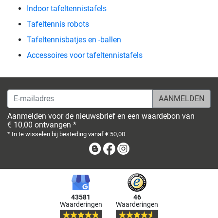
Indoor tafeltennistafels
Tafeltennis robots
Tafeltennisbatjes en -ballen
Accessoires voor tafeltennistafels
E-mailadres
Aanmelden voor de nieuwsbrief en een waardebon van
€ 10,00 ontvangen *
* In te wisselen bij besteding vanaf € 50,00
Blog
Facebook
Instagram
43581
46
Waarderingen
Waarderingen