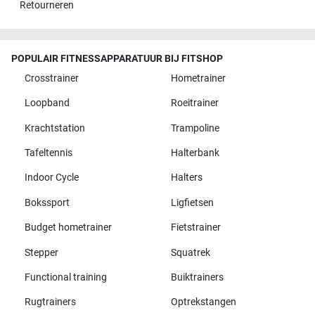
Retourneren
POPULAIR FITNESSAPPARATUUR BIJ FITSHOP
Crosstrainer
Hometrainer
Loopband
Roeitrainer
Krachtstation
Trampoline
Tafeltennis
Halterbank
Indoor Cycle
Halters
Bokssport
Ligfietsen
Budget hometrainer
Fietstrainer
Stepper
Squatrek
Functional training
Buiktrainers
Rugtrainers
Optrekstangen