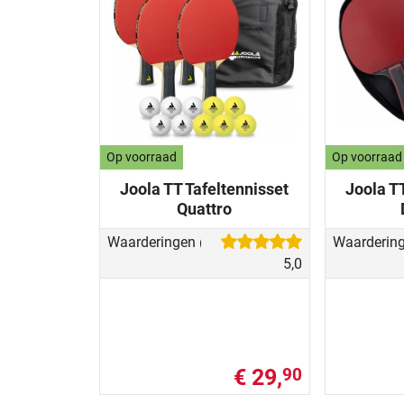
Op voorraad
Op voorraad
Joola TT Tafeltennisset
Joola T
Quattro
Waarderingen
Waarderin
(3)
5,0
€ 29,
90