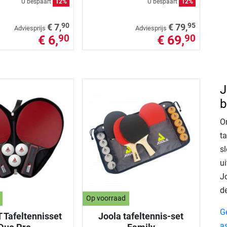
U bespaart
12%
U bespaart
12%
90
95
€ 7,
€ 79,
Adviesprijs
Adviesprijs
€ 6,
€ 69,
90
90
J
b
Om
ta
s
u
J
de
Op voorraad
Ge
T Tafeltennisset
Joola tafeltennis-set
a