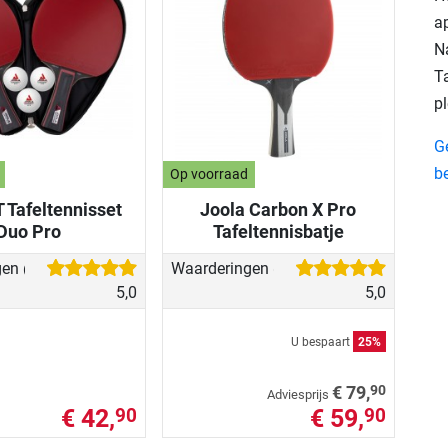
ap
N
Ta
pl
G
b
Op voorraad
T Tafeltennisset
Joola Carbon X Pro
Duo Pro
Tafeltennisbatje
gen
Waarderingen
(1)
(2)
5,0
5,0
U bespaart
25%
90
€ 79,
Adviesprijs
€ 42,
€ 59,
90
90