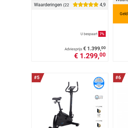
Waarderingen
4,9
(223)
Geld
U bespaart
7%
00
€ 1.399,
Adviesprijs
€ 1.299,
00
#5
#6