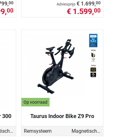
00
00
799,
€ 1.699,
Adviesprijs
9,
€ 1.599,
00
00
Op voorraad
r 300
Taurus Indoor Bike Z9 Pro
Magnetisch - gemotoriseerd
Remsysteem
Magnetisch - gemotoriseerd