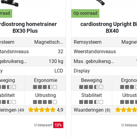
rraad
Op voorraad
rdiostrong hometrainer
cardiostrong Upright B
BX30 Plus
BX40
ysteem
Magnetisch - gemotoriseerd
Remsysteem
tandsniveaus
32
Weerstandsniveaus
Max. gebruikersgewicht
130 kg
Max. gebruikersgewicht
ay
LCD
Display
weging
Ergonomie
Beweging
Ergono
biliteit
Uitrusting
Stabiliteit
Uitrust
eringen
4,9
Waarderingen
(49)
(8)
U bespaart
12%
U bespaa