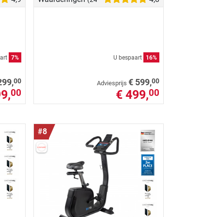
art
7%
U bespaart
16%
00
00
299,
€ 599,
Adviesprijs
9,
€ 499,
00
00
#8