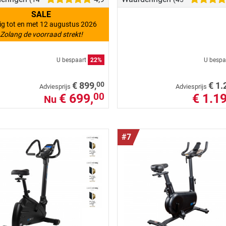
SALE
ig tot en met 12 augustus 2026
Zolang de voorraad strekt!
U bespaart
22%
U bespa
00
€ 899,
€ 1.
Adviesprijs
Adviesprijs
€ 699,
€ 1.19
00
Nu
#7