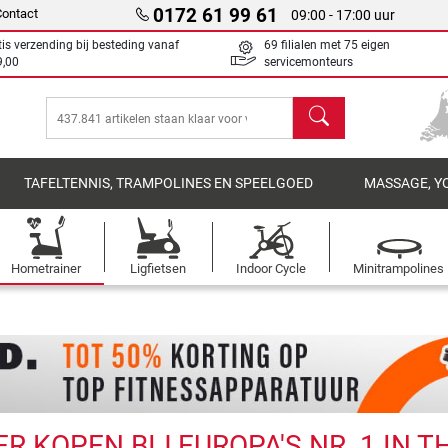
0172 61 99 61
Contact
09:00 - 17:00 uur
tis verzending bij besteding vanaf
69 filialen met 75 eigen
9,00
servicemonteurs
Zoeken
TAFELTENNIS, TRAMPOLINES EN SPEELGOED
MASSAGE, Y
Hometrainer
Ligfietsen
Indoor Cycle
Minitrampolines
 KOPEN BIJ EUROPA'S NR. 1 IN T