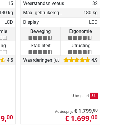
15
Weerstandsniveaus
32
130 kg
Max. gebruikersgewicht
180 kg
LCD
Display
LCD
mie
Beweging
Ergonomie
ing
Stabiliteit
Uitrusting
4,5
Waarderingen
4,9
(68)
U bespaart
5%
00
€ 1.799,
Adviesprijs
9,
€ 1.699,
00
00