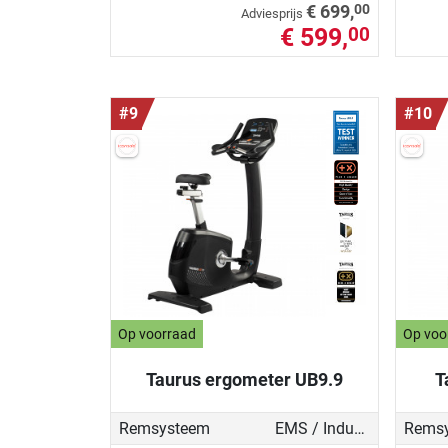
00
€ 699,
Adviesprijs
€ 599,
00
#9
#10
Op voorraad
Op voo
Taurus ergometer UB9.9
T
Remsysteem
EMS / Inductierem
Rems