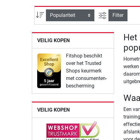
Zoeken binnen 
Sortering
Filter
Het 
VEILIG KOPEN
popu
Fitshop beschikt
Hometra
over het Trusted
werken 
Shops keurmerk
daarom 
met consumenten-
uitgebr
bescherming
Waa
Een van
VEILIG KOPEN
trainin
effecti
afslank
voor de