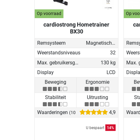
Op voorraad
Op voo
cardiostrong Hometrainer
ca
BX30
Remsysteem
Magnetisch - gemotoriseerd
Rems
Weerstandsniveaus
32
Weers
Max. gebruikersgewicht
130 kg
Display
LCD
Displ
Beweging
Ergonomie
Be
Stabiliteit
Uitrusting
Sta
Waarderingen
4,9
Waard
(101)
U bespaart
14%