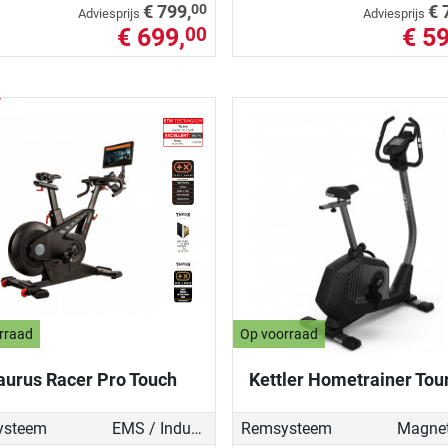
00
€ 799,
€ 
Adviesprijs
Adviesprijs
€ 699,
€ 59
00
rraad
Op voorraad
aurus Racer Pro Touch
Kettler Hometrainer Tou
ysteem
EMS / Inductierem
Remsysteem