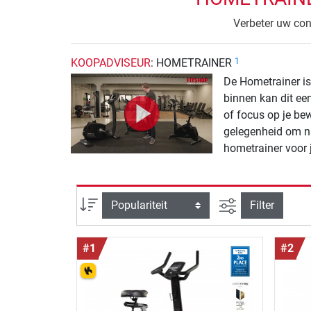
Verbeter uw con
KOOPADVISEUR
: HOMETRAINER
1
De Hometrainer is
binnen kan dit een
of focus op je bew
gelegenheid om naa
hometrainer voor 
Zoeken binnen 
Sortering
Filter
#1
#2