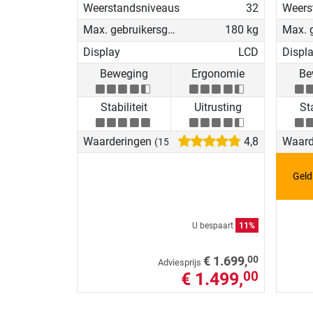
Weerstandsniveaus
32
Weers
Max. gebruikersgewicht
180 kg
Display
LCD
Displ
Beweging
Ergonomie
Be
Stabiliteit
Uitrusting
Sta
Waarderingen
4,8
Waard
(15)
Geld
U bespaart
11%
00
€ 1.699,
Adviesprijs
€ 1.499,
00