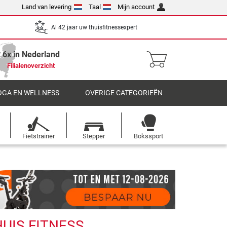
Land van levering
Taal
Mijn account
Al 42 jaar uw thuisfitnessexpert
6x in Nederland
Filialenoverzicht
OGA EN WELLNESS
OVERIGE CATEGORIEËN
Fietstrainer
Stepper
Bokssport
HUIS FITNESS