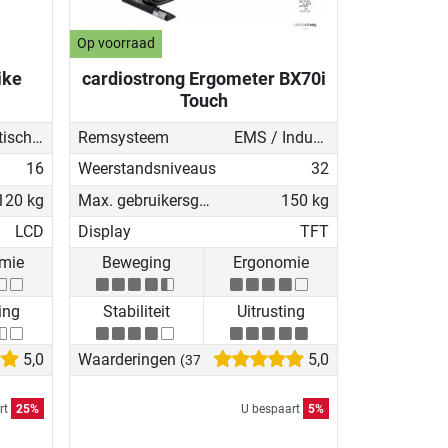
Op voorraad
ike
cardiostrong Ergometer BX70i
Touch
Magnetisch - gemotoriseerd
Remsysteem
EMS / Inductierem
16
Weerstandsniveaus
32
120 kg
Max. gebruikersgewicht
150 kg
LCD
Display
TFT
mie
Beweging
Ergonomie
ing
Stabiliteit
Uitrusting
5,0
Waarderingen
5,0
(37)
rt
25%
U bespaart
5%