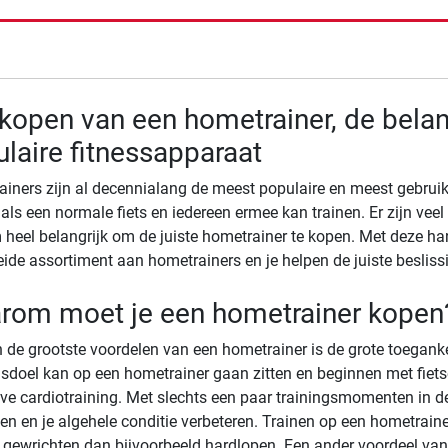
de resultaten
kopen van een hometrainer, de belang
laire fitnessapparaat
iners zijn al decennialang de meest populaire en meest gebruik
als een normale fiets en iedereen ermee kan trainen. Er zijn vee
heel belangrijk om de juiste hometrainer te kopen. Met deze ha
eide assortiment aan hometrainers en je helpen de juiste besliss
rom moet je een hometrainer kopen
 de grootste voordelen van een hometrainer is de grote toegankeli
gsdoel kan op een hometrainer gaan zitten en beginnen met fiet
eve cardiotraining. Met slechts een paar trainingsmomenten in de
en en je algehele conditie verbeteren. Trainen op een hometrain
 gewrichten dan bijvoorbeeld hardlopen. Een ander voordeel van 