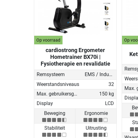
Op voorraad
Op voo
cardiostrong Ergometer
Ket
Hometrainer BX70i |
Fysiotherapie en revalidatie
Rems
Remsysteem
EMS / Inductierem
Weers
Weerstandsniveaus
32
Max. gebruikersgewicht
150 kg
Displ
Display
LCD
Be
Beweging
Ergonomie
Sta
Stabiliteit
Uitrusting
Waard