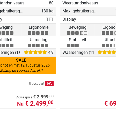
tandsniveaus
80
Weerstandsniveaus
Max. gebruikersgewicht
180 kg
Max. gebruikersgewicht
ay
TFT
Display
weging
Ergonomie
Beweging
Ergono
biliteit
Uitrusting
Stabiliteit
Uitrust
eringen
4,9
Waarderingen
(13)
(11)
SALE
ig tot en met 12 augustus 2026
Zolang de voorraad strekt!
U bespaart
16%
00
€ 2.999,
Adviesprijs
€ 2.499,
€ 69
00
Nu