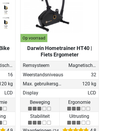
Op voorraad
Bike
Darwin Hometrainer HT40 |
Fiets Ergometer
Magnetisch - gemotoriseerd
Remsysteem
Magnetisch - gemotoriseerd
16
Weerstandsniveaus
32
120 kg
Max. gebruikersgewicht
120 kg
LCD
Display
LCD
mie
Beweging
Ergonomie
ing
Stabiliteit
Uitrusting
4,9
Waarderingen
4,8
(24)