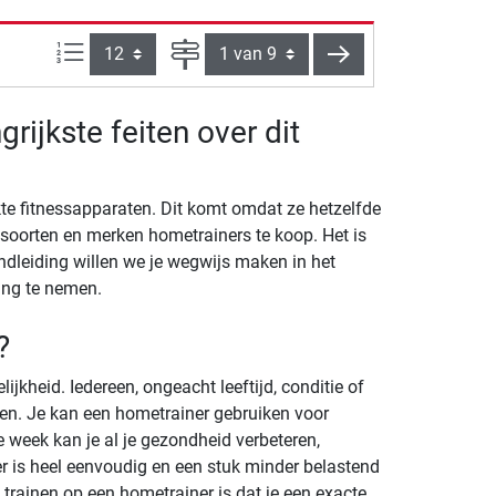
Artikelen per pagina:
Pagina
verder
rijkste feiten over dit
te fitnessapparaten. Dit komt omdat ze hetzelfde
l soorten en merken hometrainers te koop. Het is
ndleiding willen we je wegwijs maken in het
ing te nemen.
?
jkheid. Iedereen, ongeacht leeftijd, conditie of
sen. Je kan een hometrainer gebruiken voor
 week kan je al je gezondheid verbeteren,
er is heel eenvoudig en een stuk minder belastend
trainen op een hometrainer is dat je een exacte