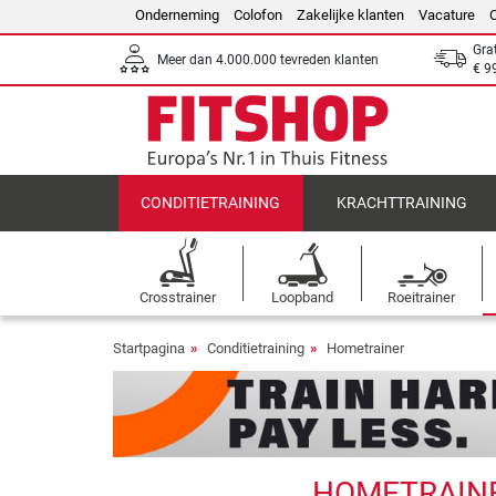
Onderneming
Colofon
Zakelijke klanten
Vacature
Gra
Meer dan 4.000.000 tevreden klanten
€ 9
CONDITIETRAINING
KRACHTTRAINING
Crosstrainer
Loopband
Roeitrainer
Startpagina
Conditietraining
Hometrainer
HOMETRAINER