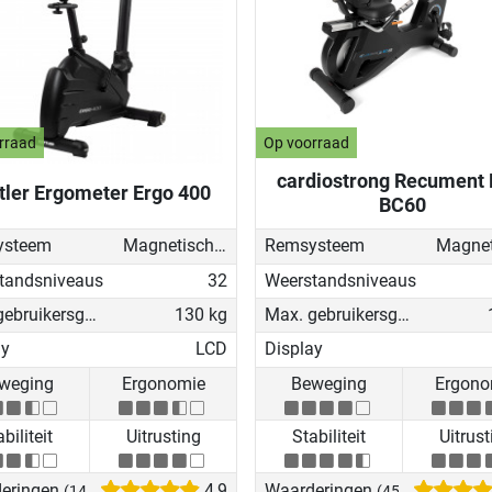
rraad
Op voorraad
cardiostrong Recument 
tler Ergometer Ergo 400
BC60
ysteem
Magnetisch - gemotoriseerd
Remsysteem
tandsniveaus
32
Weerstandsniveaus
Max. gebruikersgewicht
130 kg
Max. gebruikersgewicht
ay
LCD
Display
weging
Ergonomie
Beweging
Ergono
biliteit
Uitrusting
Stabiliteit
Uitrust
eringen
4,9
Waarderingen
(14)
(45)