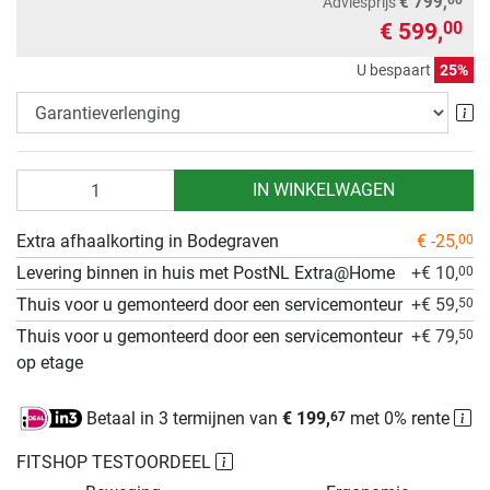
€ 799,
Adviesprijs
€ 599,
00
U bespaart
25%
Ga
Aantal
IN WINKELWAGEN
Extra afhaalkorting in Bodegraven
€ -25,
00
Levering binnen in huis met PostNL Extra@Home
+€ 10,
00
Thuis voor u gemonteerd door een servicemonteur
+€ 59,
50
Thuis voor u gemonteerd door een servicemonteur
+€ 79,
50
op etage
Betaal in 3 termijnen van
€ 199,
met 0% rente
67
FITSHOP TESTOORDEEL