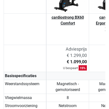
cardiostrong BX60
cardi
Comfort
Ergome
T
Adviesprijs
€ 1.299,00
€ 1.099,00
U bespaart
15%
U 
Basisspecificaties
Weerstandssysteem
Magnetisch -
Magne
gemotoriseerd
gemot
Vliegwielmassa
8
Stroomvoorziening
Netstroom
Net