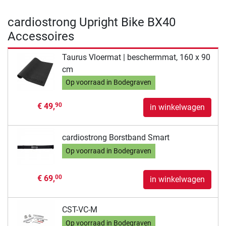
cardiostrong Upright Bike BX40
Accessoires
Taurus Vloermat | beschermmat, 160 x 90
cm
Op voorraad in Bodegraven
€ 49,
90
in winkelwagen
cardiostrong Borstband Smart
Op voorraad in Bodegraven
€ 69,
00
in winkelwagen
CST-VC-M
Op voorraad in Bodegraven