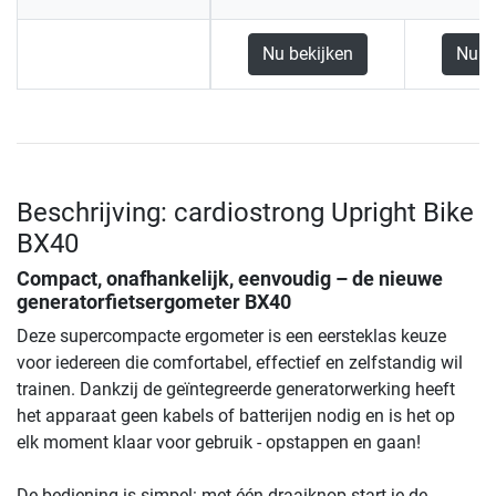
Nu bekijken
Nu b
Beschrijving: cardiostrong Upright Bike
BX40
Compact, onafhankelijk, eenvoudig – de nieuwe
generatorfietsergometer BX40
Deze supercompacte ergometer is een eersteklas keuze
voor iedereen die comfortabel, effectief en zelfstandig wil
trainen. Dankzij de geïntegreerde generatorwerking heeft
het apparaat geen kabels of batterijen nodig en is het op
elk moment klaar voor gebruik - opstappen en gaan!
De bediening is simpel: met één draaiknop start je de