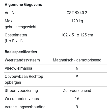
Algemene Gegevens
Art. Nr.
CST-BX40-2
Max.
120 kg
gebruikersgewicht
Opstelmaten
102 x 51 x 125 cm
(L x B x H)
Basisspecificaties
Weerstandssysteem
Magnetisch - gemotoriseerd
Vliegwielmassa
6
Opvouwbaar/Rechtop
✗
opbergen
Stroomvoorziening
Zelfvoorzienend
Weerstandsniveaus
16
Versnellingsverhouding
9