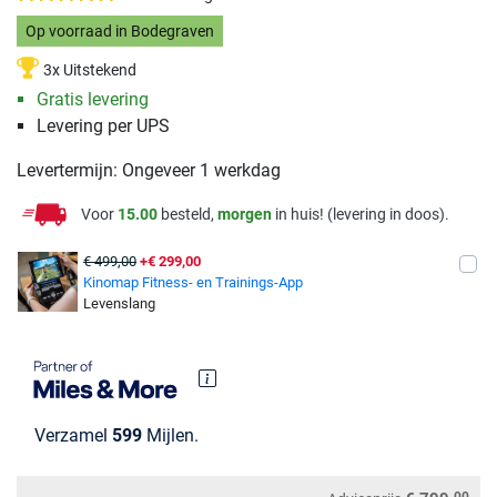
Op voorraad in Bodegraven
3x Uitstekend
Gratis levering
Levering per UPS
Levertermijn: Ongeveer 1 werkdag
Voor
15.00
besteld,
morgen
in huis! (levering in doos).
€ 499,00
+€ 299,00
Kinomap Fitness- en Trainings-App
Levenslang
Verzamel
599
Mijlen.
00