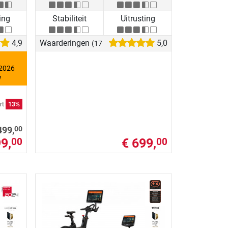
ing
Stabiliteit
Uitrusting
4,9
Waarderingen
5,0
(17)
 2026
!
rt
13%
00
499,
9,
€ 699,
00
00