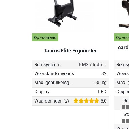
Op voorraad
Op voo
card
Taurus Elite Ergometer
Remsysteem
EMS / Inductierem
Rems
Weerstandsniveaus
32
Weers
Max. gebruikersgewicht
180 kg
Display
LED
Displ
Be
Waarderingen
5,0
(2)
Sta
Waard