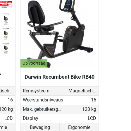
Op voorraad
s
Darwin Recumbent Bike RB40
Magnetisch - gemotoriseerd
Remsysteem
Magnetisch - gemotoriseerd
16
Weerstandsniveaus
16
120 kg
Max. gebruikersgewicht
120 kg
LCD
Display
LCD
mie
Beweging
Ergonomie