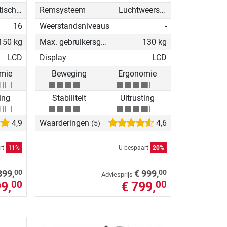
Magnetisch - gemotoriseerd
Remsysteem
Luchtweerstand
16
Weerstandsniveaus
-
150 kg
Max. gebruikersgewicht
130 kg
LCD
Display
LCD
mie
Beweging
Ergonomie
ing
Stabiliteit
Uitrusting
4,9
Waarderingen
4,6
(5)
rt
11%
U bespaart
20%
00
00
899,
€ 999,
Adviesprijs
9,
€ 799,
00
00