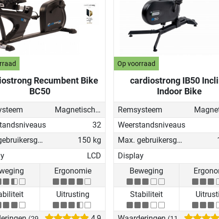
rraad
Op voorraad
iostrong Recumbent Bike
cardiostrong IB50 Incl
BC50
Indoor Bike
ysteem
Magnetisch - gemotoriseerd
Remsysteem
tandsniveaus
32
Weerstandsniveaus
Max. gebruikersgewicht
150 kg
Max. gebruikersgewicht
ay
LCD
Display
weging
Ergonomie
Beweging
Ergono
biliteit
Uitrusting
Stabiliteit
Uitrust
eringen
4,9
Waarderingen
(29)
(11)