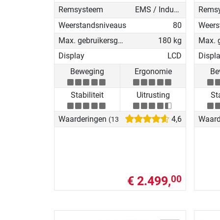
Remsysteem
EMS / Inductierem
Rems
Weerstandsniveaus
80
Weers
Max. gebruikersgewicht
180 kg
Display
LCD
Displ
Beweging
Ergonomie
Be
Stabiliteit
Uitrusting
Sta
Waarderingen
4,6
Waard
(13)
€ 2.499,
00