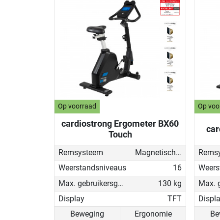
Op voorraad
Op voo
cardiostrong Ergometer BX60
car
Touch
Remsysteem
Magnetisch - gemotoriseerd
Rems
Weerstandsniveaus
16
Weers
Max. gebruikersgewicht
130 kg
Display
TFT
Displ
Beweging
Ergonomie
Be