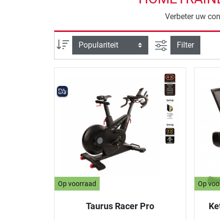
Verbeter uw con
Zoeken binnen 
Sortering
Filter
Op voorraad
Op voo
Taurus Racer Pro
Ket