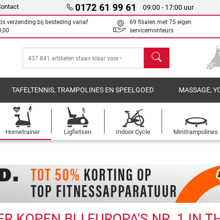
0172 61 99 61
Contact
09:00 - 17:00 uur
tis verzending bij besteding vanaf
69 filialen met 75 eigen
9,00
servicemonteurs
Zoeken
TAFELTENNIS, TRAMPOLINES EN SPEELGOED
MASSAGE, Y
Hometrainer
Ligfietsen
Indoor Cycle
Minitrampolines
 KOPEN BIJ EUROPA'S NR. 1 IN T