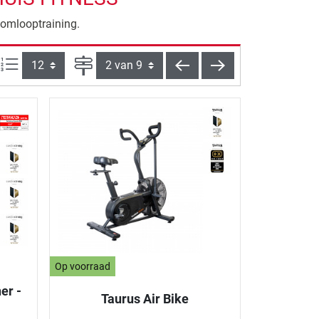
somlooptraining.
Artikelen per pagina:
Pagina
terug
verder
Op voorraad
er -
Taurus Air Bike