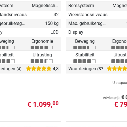
ysteem
Magnetisch - gemotoriseerd
Remsysteem
tandsniveaus
32
Weerstandsniveaus
Max. gebruikersgewicht
150 kg
Max. gebruikersgewicht
ay
LCD
Display
weging
Ergonomie
Beweging
Ergono
biliteit
Uitrusting
Stabiliteit
Uitrust
eringen
4,8
Waarderingen
(4)
(57)
U bespaa
€ 
Adviesprijs
€ 1.099,
€ 79
00