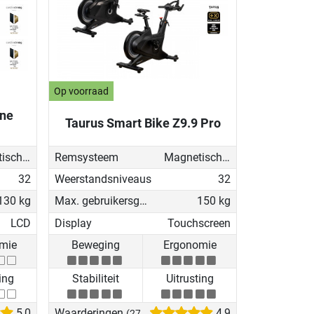
Op voorraad
ine
Taurus Smart Bike Z9.9 Pro
Magnetisch - gemotoriseerd
Remsysteem
Magnetisch - gemotoriseerd
32
Weerstandsniveaus
32
130 kg
Max. gebruikersgewicht
150 kg
LCD
Display
Touchscreen
mie
Beweging
Ergonomie
ing
Stabiliteit
Uitrusting
5,0
Waarderingen
4,9
(27)