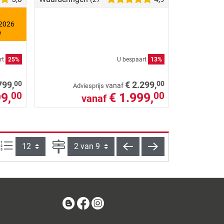
 2026
!
rt
25%
U bespaart
13%
00
00
799,
€ 2.299,
vanaf
Adviesprijs
9,
€ 1.999,
00
00
vanaf
Artikelen per pagina:
Pagina
terug
verder
Blog
Facebook
Instagram