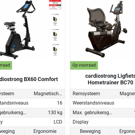
rraad
Op voorraad
cardiostrong Ligfiet
diostrong BX60 Comfort
Hometrainer BC70
ysteem
Magnetisch - gemotoriseerd
Remsysteem
tandsniveaus
16
Weerstandsniveaus
Max. gebruikersgewicht
130 kg
Max. gebruikersgewicht
ay
LCD
Display
weging
Ergonomie
Beweging
Ergono