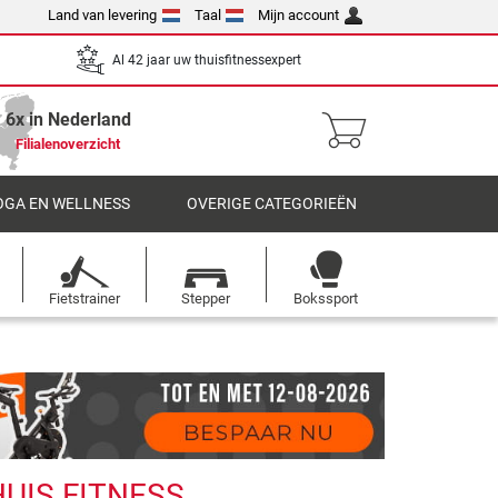
Land van levering
Taal
Mijn account
Al 42 jaar uw thuisfitnessexpert
6x in Nederland
Filialenoverzicht
OGA EN WELLNESS
OVERIGE CATEGORIEËN
Fietstrainer
Stepper
Bokssport
HUIS FITNESS