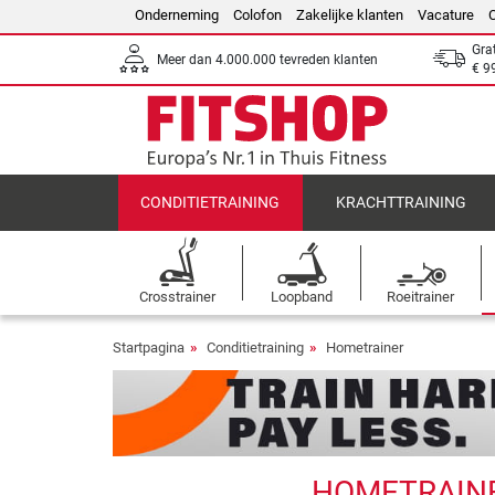
Onderneming
Colofon
Zakelijke klanten
Vacature
Gra
Meer dan 4.000.000 tevreden klanten
€ 9
CONDITIETRAINING
KRACHTTRAINING
Crosstrainer
Loopband
Roeitrainer
Startpagina
Conditietraining
Hometrainer
HOMETRAINER