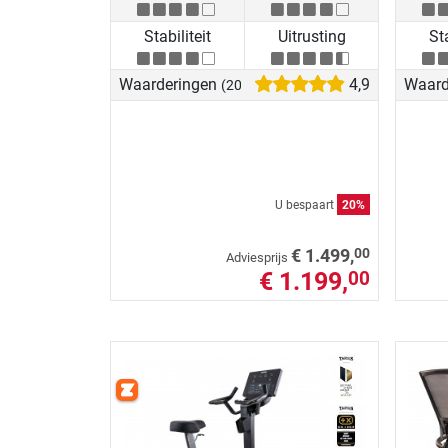
Stabiliteit
Uitrusting
Sta
Waarderingen
4,9
Waard
(20)
U bespaart
20%
00
€ 1.499,
Adviesprijs
€ 1.199,
00