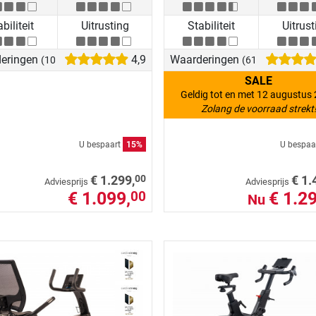
biliteit
Uitrusting
Stabiliteit
Uitrust
eringen
4,9
Waarderingen
(103)
(61)
SALE
Geldig tot en met 12 augustus
Zolang de voorraad strekt
U bespaart
15%
U bespaa
00
€ 1.299,
€ 1.
Adviesprijs
Adviesprijs
€ 1.099,
€ 1.29
00
Nu