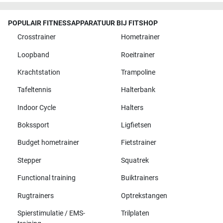
POPULAIR FITNESSAPPARATUUR BIJ FITSHOP
Crosstrainer
Hometrainer
Loopband
Roeitrainer
Krachtstation
Trampoline
Tafeltennis
Halterbank
Indoor Cycle
Halters
Bokssport
Ligfietsen
Budget hometrainer
Fietstrainer
Stepper
Squatrek
Functional training
Buiktrainers
Rugtrainers
Optrekstangen
Spierstimulatie / EMS-
Trilplaten