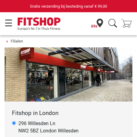
Gratis verzending bij besteding vanaf
€ 99,00
69x
Filialen
Fitshop in London
296 Willesden Ln
NW2 5BZ London Willesden