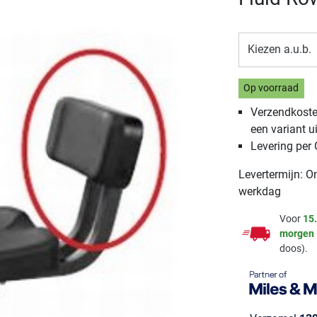
Kiezen a.u.b.
Op voorraad
Verzendkosten
een variant ui
Levering per
Levertermijn: O
werkdag
Voor
15
morgen
doos).