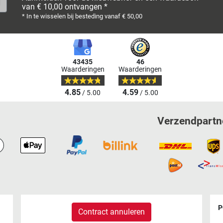
van € 10,00 ontvangen *
* In te wisselen bij besteding vanaf € 50,00
43435
46
Waarderingen
Waarderingen
4.85
4.59
/ 5.00
/ 5.00
Verzendpartn
P
Contract annuleren