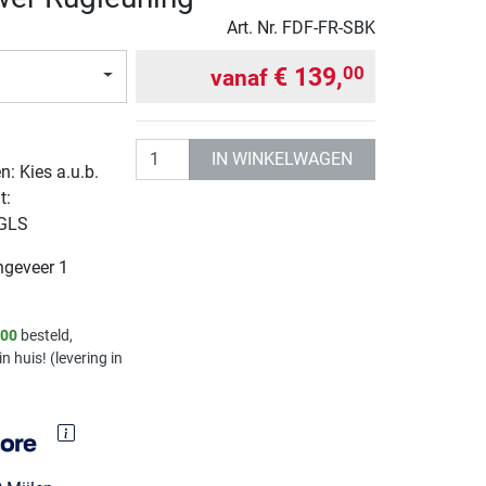
Art. Nr.
FDF-FR-SBK
€ 139,
00
vanaf
Aantal
IN WINKELWAGEN
: Kies a.u.b.
t:
 GLS
ngeveer 1
.00
besteld,
in huis! (levering in