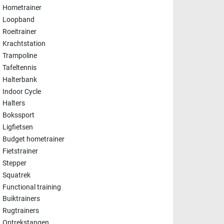
Hometrainer
Loopband
Roeitrainer
Krachtstation
Trampoline
Tafeltennis
Halterbank
Indoor Cycle
Halters
Bokssport
Ligfietsen
Budget hometrainer
Fietstrainer
Stepper
Squatrek
Functional training
Buiktrainers
Rugtrainers
Optrekstangen