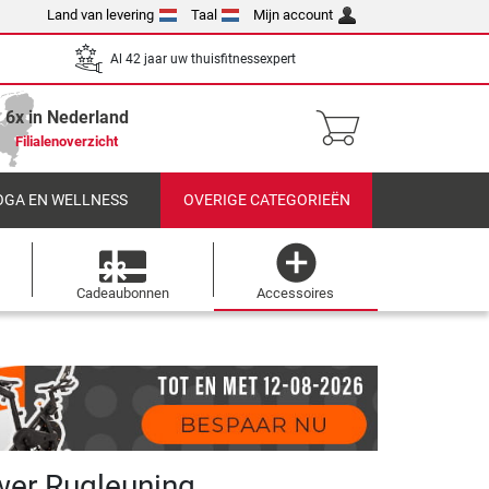
Land van levering
Taal
Mijn account
Al 42 jaar uw thuisfitnessexpert
6x in Nederland
Filialenoverzicht
OGA EN WELLNESS
OVERIGE CATEGORIEËN
Cadeaubonnen
Accessoires
wer Rugleuning