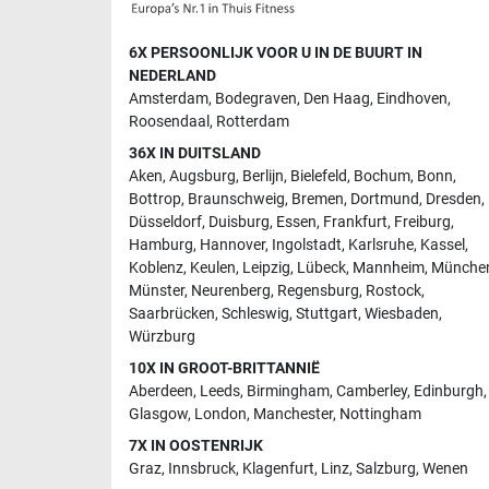
6X PERSOONLIJK VOOR U IN DE BUURT IN
NEDERLAND
Amsterdam
,
Bodegraven
,
Den Haag
,
Eindhoven
,
Roosendaal
,
Rotterdam
36X IN DUITSLAND
Aken
,
Augsburg
,
Berlijn
,
Bielefeld
,
Bochum
,
Bonn
,
Bottrop
,
Braunschweig
,
Bremen
,
Dortmund
,
Dresden
,
Düsseldorf
,
Duisburg
,
Essen
,
Frankfurt
,
Freiburg
,
Hamburg
,
Hannover
,
Ingolstadt
,
Karlsruhe
,
Kassel
,
Koblenz
,
Keulen
,
Leipzig
,
Lübeck
,
Mannheim
,
Münche
Münster
,
Neurenberg
,
Regensburg
,
Rostock
,
Saarbrücken
,
Schleswig
,
Stuttgart
,
Wiesbaden
,
Würzburg
10X IN GROOT-BRITTANNIË
Aberdeen
,
Leeds
,
Birmingham
,
Camberley
,
Edinburgh
,
Glasgow
,
London
,
Manchester
,
Nottingham
7X IN OOSTENRIJK
Graz
,
Innsbruck
,
Klagenfurt
,
Linz
,
Salzburg
,
Wenen