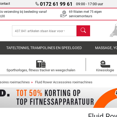
0172 61 99 61
Contact
09:00 - 17:00 uur
tis verzending bij besteding vanaf
69 filialen met 75 eigen
9,00
servicemonteurs
Zoeken
TAFELTENNIS, TRAMPOLINES EN SPEELGOED
MASSAGE, Y
Sporthorloges, fitness tracker en weegschalen
Kinesiologie
soires roeimachines
Fluid Rower Accessoires roeimachines
Fluid Ro