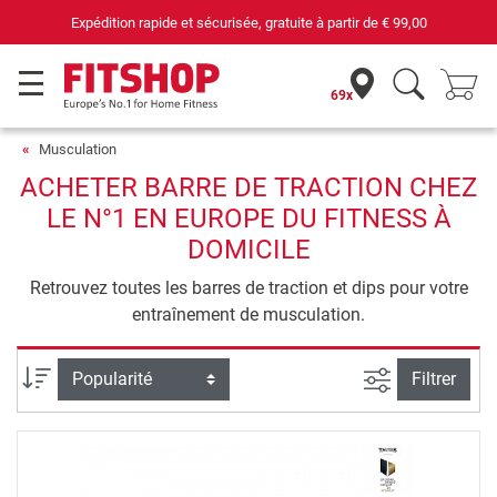
risée, gratuite à partir de
€ 99,00
69 magasins 
69x
Musculation
ACHETER BARRE DE TRACTION CHEZ
LE N°1 EN EUROPE DU FITNESS À
DOMICILE
Retrouvez toutes les barres de traction et dips pour votre
entraînement de musculation.
Filtrer la rec
Trier par
Filtrer