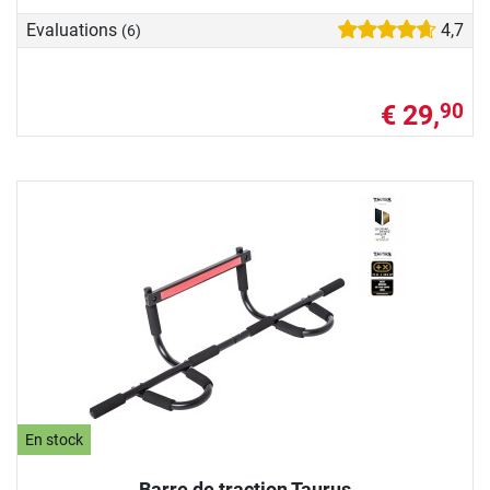
Evaluations
4,7
(6)
€ 29,
90
En stock
Barre de traction Taurus