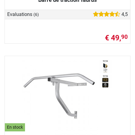
Evaluations
4,5
(6)
€ 49,
90
En stock