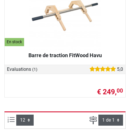
En stock
Barre de traction FitWood Havu
Evaluations
5,0
(1)
€ 249,
00
Articles par page :
Page