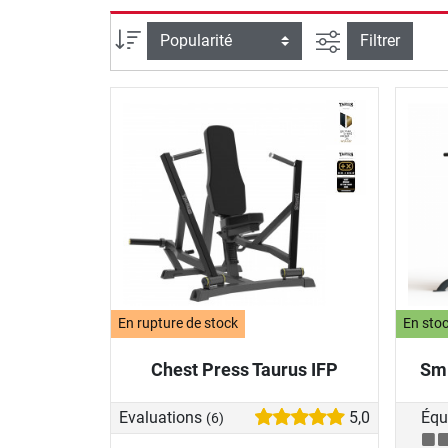
Filtrer la reche
Trier par
Filtrer
En rupture de stock
En sto
Chest Press Taurus IFP
Smi
Evaluations
5,0
Équ
(6)