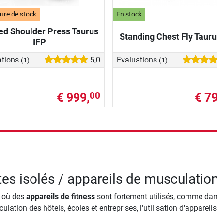
ure de stock
En stock
ed Shoulder Press Taurus
Standing Chest Fly Tauru
IFP
ations
5,0
Evaluations
(1)
(1)
€ 999,
€ 79
00
rche
es isolés / appareils de musculatio
 où des
appareils de fitness
sont fortement utilisés, comme dans
ulation des hôtels, écoles et entreprises, l'utilisation d'apparei