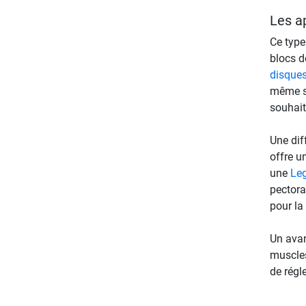
Les a
Ce type
blocs d
disques
même sa
souhait
Une dif
offre u
une
Leg
pectora
pour la
Un avan
muscles
de régl