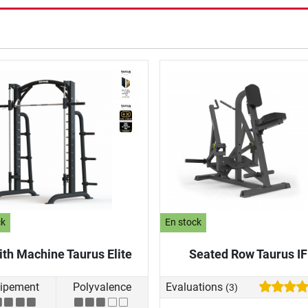
rche
ck
En stock
th Machine Taurus Elite
Seated Row Taurus I
ipement
Polyvalence
Evaluations
(3)