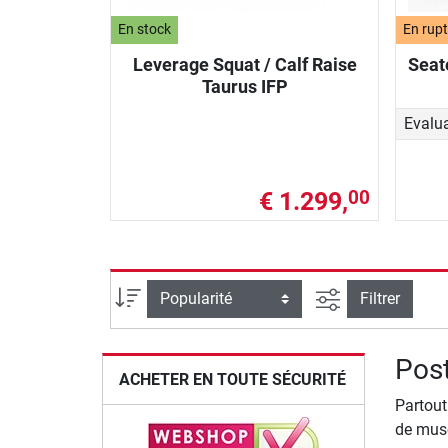
En stock
En rupt
Leverage Squat / Calf Raise
Seat
Taurus IFP
Evalu
€ 1.299,
00
Filtrer la reche
Trier par
Filtrer
Post
ACHETER EN TOUTE SÉCURITÉ
Partout
de musc