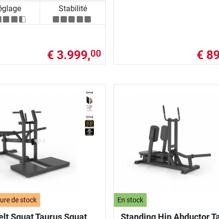
églage
Stabilité
€ 3.999,
€ 89
00
ure de stock
En stock
elt Squat Taurus Squat
Standing Hip Abductor T