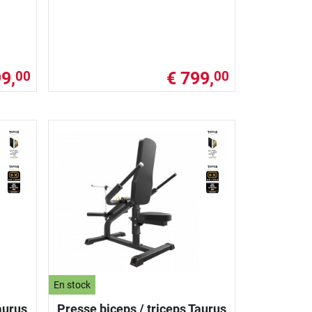
9,
€ 799,
00
00
En stock
aurus
Presse biceps / triceps Taurus