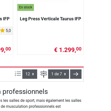
En stock
s IFP
Leg Press Verticale Taurus IFP
5,0
9,
€ 1.299,
00
00
Articles par page :
Page
continuer
n professionnels
 les salles de sport, mais également les salles
ls de musculation professionnels est