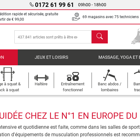
0172 61 99 61
09h00 - 18h00
dition rapide et sécurisée, gratuite
69 magasins avec 75 techniciens
artir de
€ 99,00
chercher
ON
JEUX ET LOISIRS
MASSAGE, YOGA ET 
e à squat &
Haltère
Entraînement
Banc abdos /
Bar
ck à squat
fonctionnel
lombaires
tra
IDÉE CHEZ LE N°1 EN EUROPE DU 
ntensive et quotidienne est faite, comme dans les salles de sport 
isation d'équipements de musculation professionnels est recom