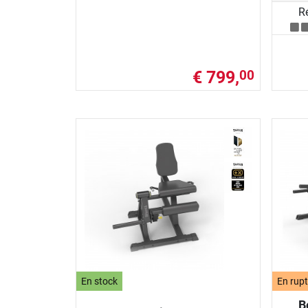
R
€ 799,
00
En stock
En rupt
B