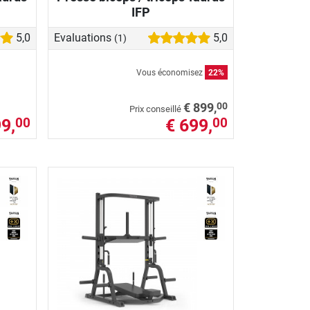
IFP
5,0
Evaluations
5,0
(1)
Vous économisez
22%
00
€ 899,
Prix conseillé
9,
€ 699,
00
00