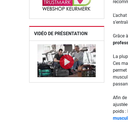
recomm
L'achat
s’entra
VIDÉO DE PRÉSENTATION
Grâce à
profess
La plup
Ces mac
permet
muscula
passant
Afin de
ajustée
poids :
muscul