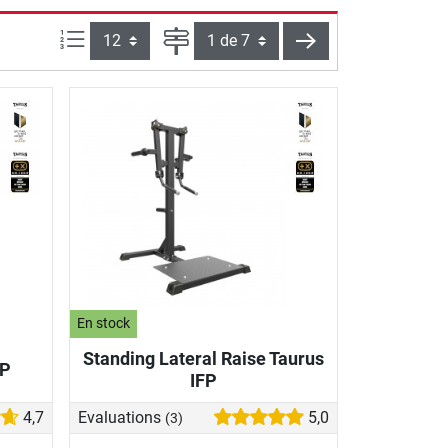
Articles par page :
Page
continuer
En stock
Standing Lateral Raise Taurus
FP
IFP
4,7
Evaluations
5,0
(3)