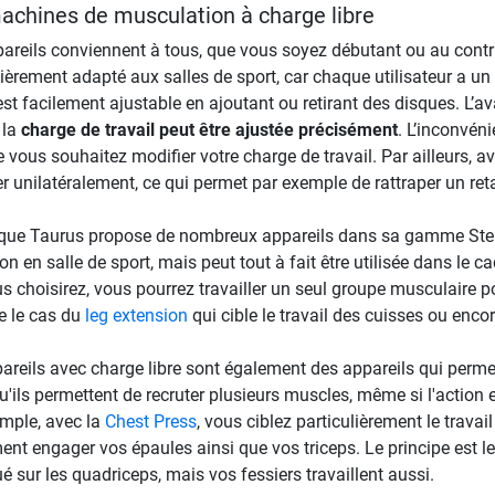
achines de musculation à charge libre
areils conviennent à tous, que vous soyez débutant ou au contrai
lièrement adapté aux salles de sport, car chaque utilisateur a un
 est facilement ajustable en ajoutant ou retirant des disques. L’
 la
charge de travail peut être ajustée précisément
. L’inconvén
e vous souhaitez modifier votre charge de travail. Par ailleurs, av
ler unilatéralement, ce qui permet par exemple de rattraper un re
que Taurus propose de nombreux appareils dans sa gamme Ster
ion en salle de sport, mais peut tout à fait être utilisée dans le c
s choisirez, vous pourrez travailler un seul groupe musculaire pour
e le cas du
leg extension
qui cible le travail des cuisses ou enco
areils avec charge libre sont également des appareils qui permette
qu'ils permettent de recruter plusieurs muscles, même si l'action
mple, avec la
Chest Press
, vous ciblez particulièrement le trav
ent engager vos épaules ainsi que vos triceps. Le principe est 
é sur les quadriceps, mais vos fessiers travaillent aussi.