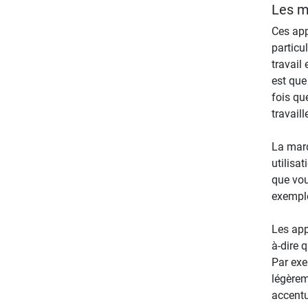
Les m
Ces app
particu
travail
est que
fois qu
travail
La mar
utilisat
que vou
exempl
Les app
à-dire 
Par exe
légèrem
accentu