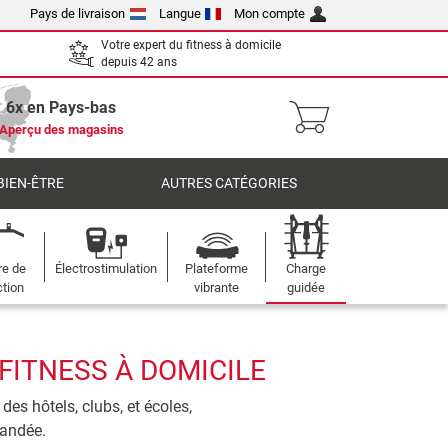
Pays de livraison
Langue
Mon compte
Votre expert du fitness à domicile
depuis 42 ans
6x en Pays-bas
Aperçu des magasins
BIEN-ÊTRE
AUTRES CATÉGORIES
re de
Électrostimulation
Plateforme
Charge
ction
vibrante
guidée
FITNESS À DOMICILE
des hôtels, clubs, et écoles,
mandée.