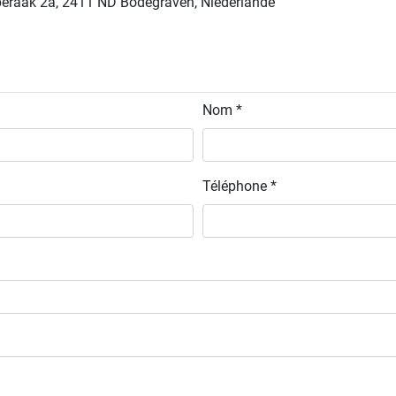
pperaak 2a, 2411 ND Bodegraven, Niederlande
Nom *
Téléphone *