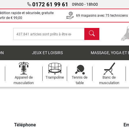
0172 61 99 61
09h00 - 18h00
dition rapide et sécurisée, gratuite
69 magasins avec 75 techniciens
artir de
€ 99,00
chercher
ON
JEUX ET LOISIRS
MASSAGE, YOGA ET 
Appareil de
Trampoline
Tennis de
Banc de
musculation
table
musculation
Téléphone
Em