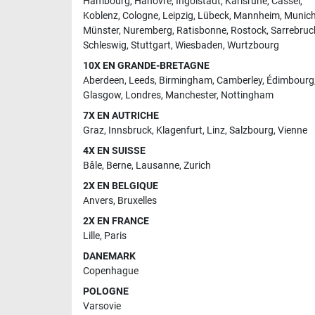
Hambourg
,
Hanovre
,
Ingolstadt
,
Karlsruhe
,
Cassel
,
Koblenz
,
Cologne
,
Leipzig
,
Lübeck
,
Mannheim
,
Munic
Münster
,
Nuremberg
,
Ratisbonne
,
Rostock
,
Sarrebruc
Schleswig
,
Stuttgart
,
Wiesbaden
,
Wurtzbourg
10X EN GRANDE-BRETAGNE
Aberdeen
,
Leeds
,
Birmingham
,
Camberley
,
Édimbourg
Glasgow
,
Londres
,
Manchester
,
Nottingham
7X EN AUTRICHE
Graz
,
Innsbruck
,
Klagenfurt
,
Linz
,
Salzbourg
,
Vienne
4X EN SUISSE
Bâle
,
Berne
,
Lausanne
,
Zurich
2X EN BELGIQUE
Anvers
,
Bruxelles
2X EN FRANCE
Lille
,
Paris
DANEMARK
Copenhague
POLOGNE
Varsovie