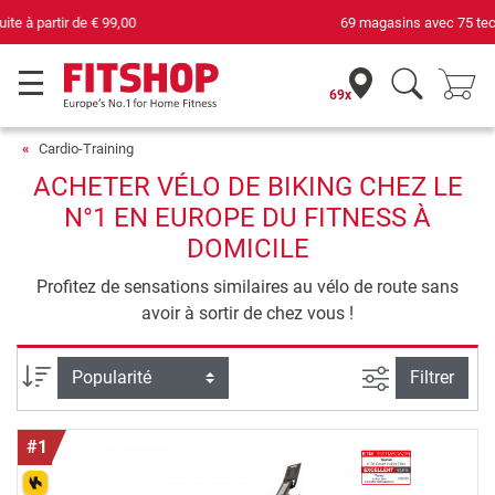
69 magasins avec 75 techniciens
69x
Cardio-Training
ACHETER VÉLO DE BIKING CHEZ LE
N°1 EN EUROPE DU FITNESS À
DOMICILE
Profitez de sensations similaires au vélo de route sans
avoir à sortir de chez vous !
Filtrer la rec
Trier par
Filtrer
#1