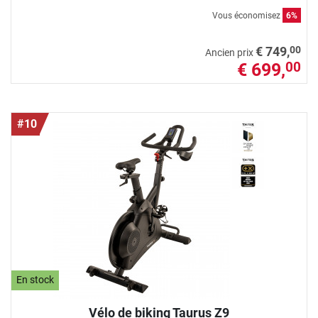
Vous économisez
6%
00
€ 749,
Ancien prix
€ 699,
00
#10
En stock
Vélo de biking Taurus Z9