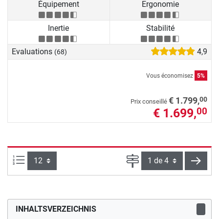
Équipement
Ergonomie
Inertie
Stabilité
Evaluations
4,9
(68)
Vous économisez
5%
00
€ 1.799,
Prix conseillé
€ 1.699,
00
Articles par page :
Page
conti
INHALTSVERZEICHNIS