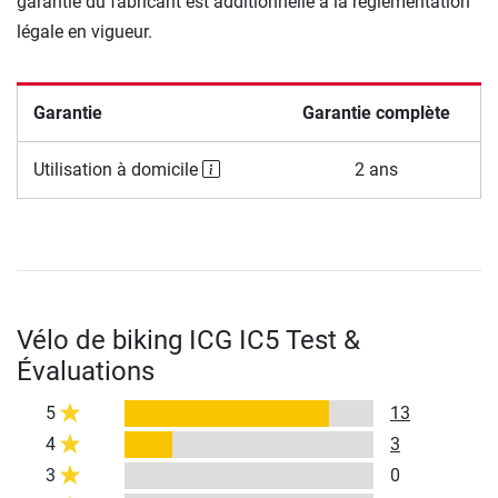
garantie du fabricant est additionnelle à la réglementation
légale en vigueur.
Garantie
Garantie complète
Utilisation à domicile
2 ans
Vélo de biking ICG IC5 Test &
Évaluations
5
13
4
3
3
0