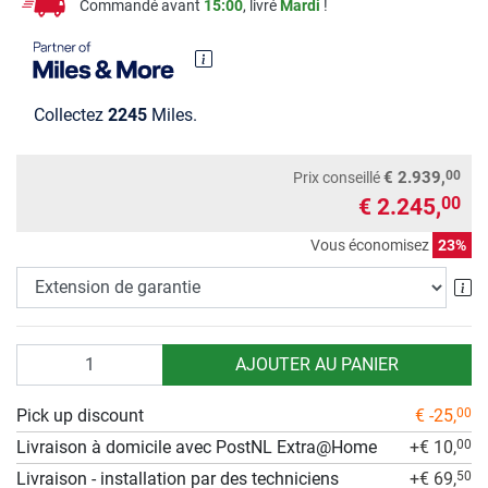
Commandé avant
15:00
, livré
Mardi
!
Collectez
2245
Miles.
00
€ 2.939,
Prix conseillé
€ 2.245,
00
Vous économisez
23%
Ex
Quantité
AJOUTER AU PANIER
Pick up discount
€ -25,
00
Livraison à domicile avec PostNL Extra@Home
+€ 10,
00
Livraison - installation par des techniciens
+€ 69,
50