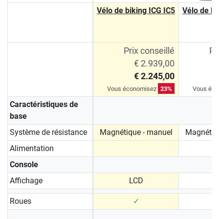
Vélo de biking ICG IC5
Vélo de bi
Prix conseillé
Pr
€ 2.939,00
€ 2.245,00
Vous économisez
23%
Vous éc
Caractéristiques de
base
Système de résistance
Magnétique - manuel
Magnétiq
Alimentation
Console
Affichage
LCD
Roues
✓