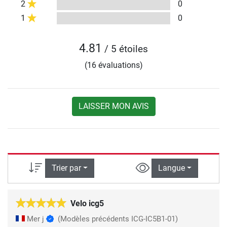
2
0
1
0
4.81
/ 5 étoiles
(16 évaluations)
LAISSER MON AVIS
Trier par
Langue
Velo icg5
Mer j
(Modèles précédents ICG-IC5B1-01)