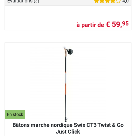
Evaluations
4,0
(3)
€ 59,
95
à partir de
En stock
Bâtons marche nordique Swix CT3 Twist & Go
Just Click