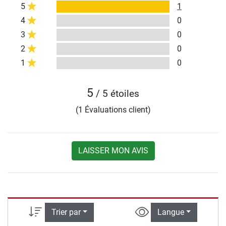
5
1
4
0
3
0
2
0
1
0
5
/ 5 étoiles
(1 Évaluations client)
LAISSER MON AVIS
Trier par
Langue