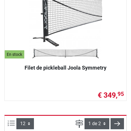
En stock
Filet de pickleball Joola Symmetry
€ 349,
95
Articles par page :
Page
conti