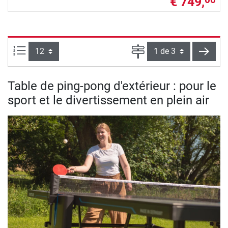
€ 749,
00
Articles par page :
Page
conti
Table de ping-pong d'extérieur : pour le
sport et le divertissement en plein air