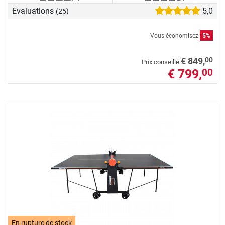
Evaluations
5,0
(25)
Vous économisez
5%
00
€ 849,
Prix conseillé
€ 799,
00
En rupture de stock