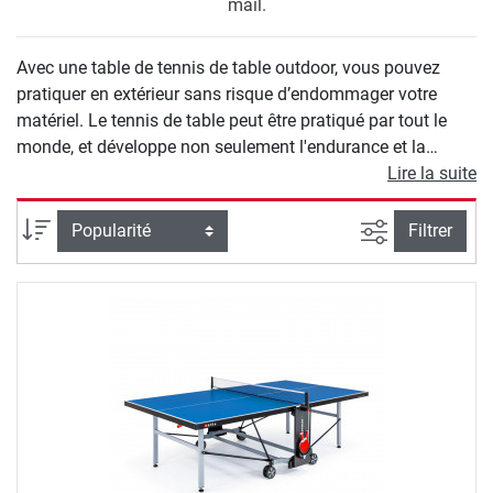
mail.
Avec une table de tennis de table outdoor, vous pouvez
pratiquer en extérieur sans risque d’endommager votre
matériel. Le tennis de table peut être pratiqué par tout le
monde, et développe non seulement l'endurance et la
coordination, mais également la concentration. Les
Lire la suite
panneaux des tables outdoor sont anti-éblouissants,
résistants aux UV et aux intempéries. Vous pouvez ainsi
Filtrer la rec
Trier par
Filtrer
laisser votre table dehors sans crainte de l’abîmer. De
l'entraînement en solo avec la moitié de la table repliée à
l’entraînement en groupe, tout devient possible.