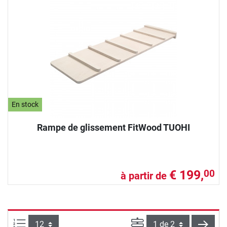
En stock
Rampe de glissement FitWood TUOHI
€ 199,
00
à partir de
Articles par page :
Page
conti