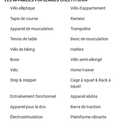
LES APPAREILS POPULAIRES CHEZ FITSHOP
Vélo elliptique
Vélo d'appartement
Tapis de course
Rameur
Appareil de musculation
Trampoline
Tennis de table
Banc de musculation
Vélo de biking
Haltère
Boxe
Vélo semi-allongé
Vélo
Home trainer
Step & stepper
Cage à squat & Rack à
squat
Entraînement fonctionnel
Appareil abdos
Appareil pour le dos
Barre de traction
Électrostimulation
Plateforme vibrante