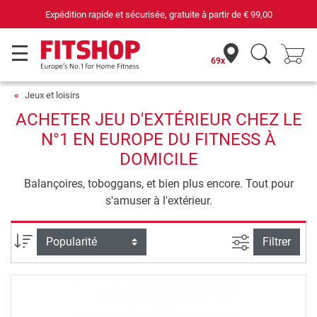
Expédition rapide et sécurisée, gratuite à partir de
€ 99,00
69x
Jeux et loisirs
ACHETER JEU D'EXTÉRIEUR CHEZ LE
N°1 EN EUROPE DU FITNESS À
DOMICILE
Balançoires, toboggans, et bien plus encore. Tout pour
s'amuser à l'extérieur.
Filtrer la rec
Trier par
Filtrer