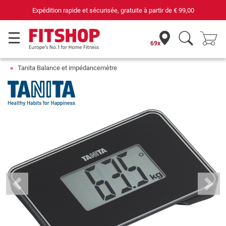
Expédition rapide et sécurisée, gratuite à partir de
€ 99,00
69x
Tanita Balance et impédancemètre
Previous
Next