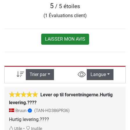
5
/ 5 étoiles
(1 Évaluations client)
LAISSER MON AVIS
Trier par
Langue
Lever op til forventningerne.Hurtig
levering.????
Bruun
(TAN-HD386PR36)
Hurtig levering.????
•
Utile
Inutile