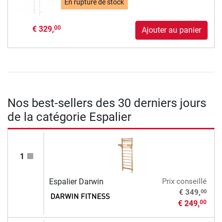
En rupture de stock
€ 329,
00
Ajouter au panier
Nos best-sellers des 30 derniers jours
de la catégorie Espalier
1
Espalier Darwin
Prix conseillé
00
€ 349,
€ 249,
00