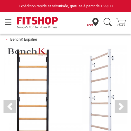
69 magasins avec 75 techniciens
69x
BenchK Espalier
Previous
Next