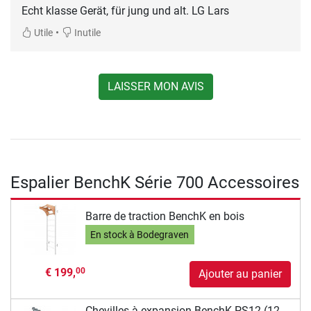
Echt klasse Gerät, für jung und alt. LG Lars
•
Utile
Inutile
LAISSER MON AVIS
Espalier BenchK Série 700 Accessoires
Barre de traction BenchK en bois
En stock à Bodegraven
€ 199,
00
Ajouter au panier
Chevilles à expansion BenchK PS12 (12