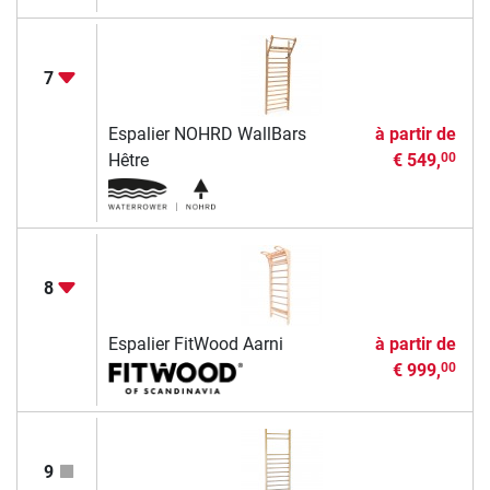
7
Espalier NOHRD WallBars
à partir de
Hêtre
€ 549,
00
8
Espalier FitWood Aarni
à partir de
€ 999,
00
9