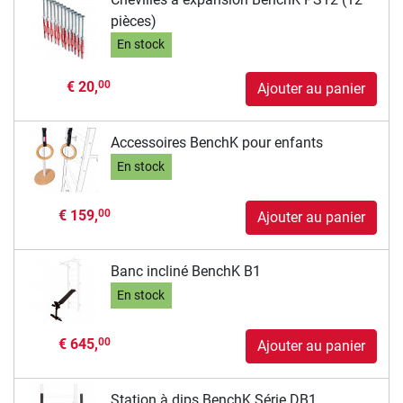
pièces)
En stock
€ 20,
00
Ajouter au panier
Accessoires BenchK pour enfants
En stock
€ 159,
00
Ajouter au panier
Banc incliné BenchK B1
En stock
€ 645,
00
Ajouter au panier
Station à dips BenchK Série DB1