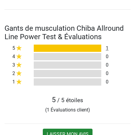
Gants de musculation Chiba Allround
Line Power Test & Évaluations
5
1
4
0
3
0
2
0
1
0
5
/ 5 étoiles
(1 Évaluations client)
LAISSER MON AVIS