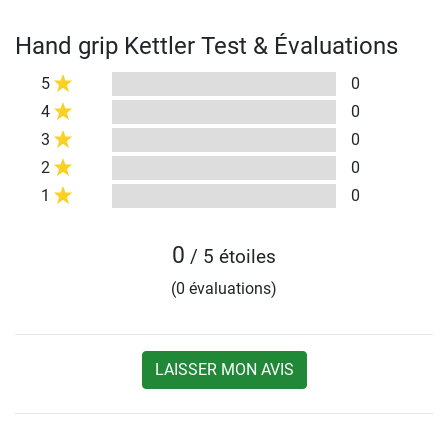
Hand grip Kettler Test & Évaluations
5
0
4
0
3
0
2
0
1
0
0
/ 5 étoiles
(0 évaluations)
LAISSER MON AVIS