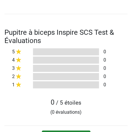
Pupitre à biceps Inspire SCS Test &
Évaluations
5
0
4
0
3
0
2
0
1
0
0
/ 5 étoiles
(0 évaluations)