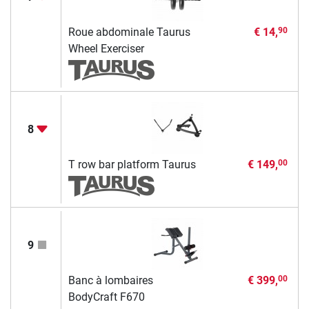
Roue abdominale Taurus
€ 14,
90
Wheel Exerciser
8
T row bar platform Taurus
€ 149,
00
9
Banc à lombaires
€ 399,
00
BodyCraft F670