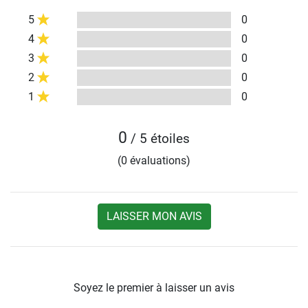
5
0
4
0
3
0
2
0
1
0
0
/ 5 étoiles
(0 évaluations)
LAISSER MON AVIS
Soyez le premier à laisser un avis