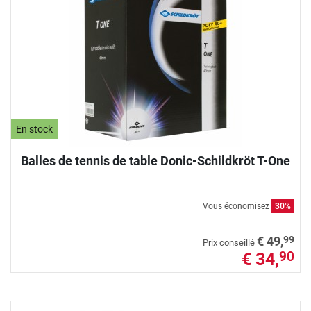
En stock
Balles de tennis de table Donic-Schildkröt T-One
Vous économisez
30%
99
€ 49,
Prix conseillé
€ 34,
90