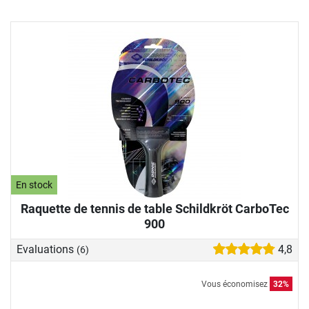
En stock
Raquette de tennis de table Schildkröt CarboTec
900
Evaluations
4,8
(6)
Vous économisez
32%