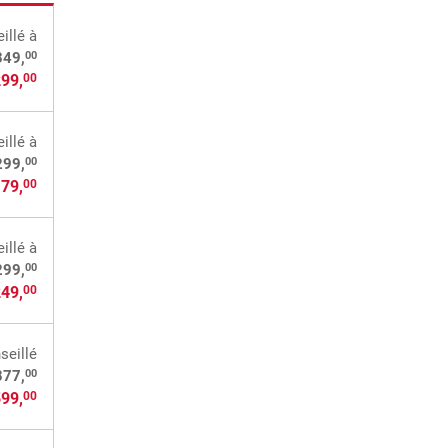
illé
à
00
349,
299,
00
illé
à
00
299,
179,
00
illé
à
00
299,
249,
00
seillé
00
877,
599,
00