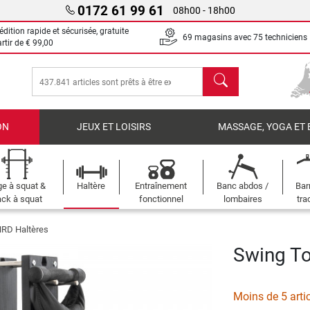
0172 61 99 61
08h00 - 18h00
dition rapide et sécurisée, gratuite
69 magasins avec 75 techniciens
artir de
€ 99,00
chercher
ON
JEUX ET LOISIRS
MASSAGE, YOGA ET 
e à squat &
Haltère
Entraînement
Banc abdos /
Bar
ck à squat
fonctionnel
lombaires
tra
RD Haltères
Swing T
Moins de 5 arti