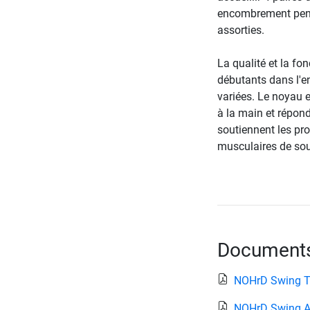
encombrement pend
assorties.
La qualité et la fo
débutants dans l'en
variées. Le noyau e
à la main et répond
soutiennent les pro
musculaires de sou
Documents 
NOHrD Swing T
NOHrD Swing A