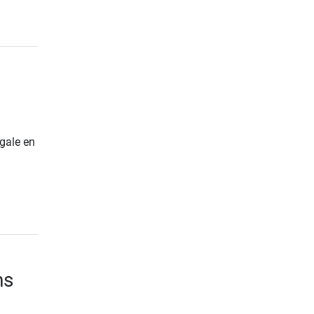
gale en
ns