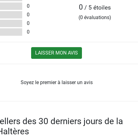
0
0
/ 5 étoiles
0
(0 évaluations)
0
0
LAISSER MON AVIS
Soyez le premier à laisser un avis
llers des 30 derniers jours de la
Haltères