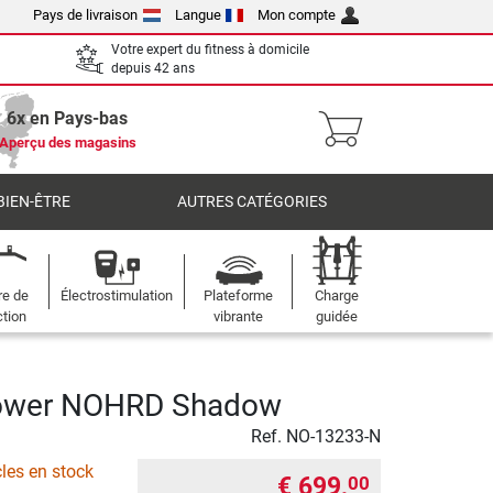
Pays de livraison
Langue
Mon compte
Votre expert du fitness à domicile
depuis 42 ans
6x en Pays-bas
Aperçu des magasins
BIEN-ÊTRE
AUTRES CATÉGORIES
re de
Électrostimulation
Plateforme
Charge
ction
vibrante
guidée
ower NOHRD Shadow
Ref.
NO-13233-N
cles en stock
€ 699,
00