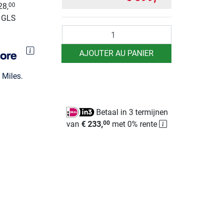
28,
00
r GLS
Quantité
AJOUTER AU PANIER
Miles.
Betaal in 3 termijnen
van
€ 233,
met 0% rente
00