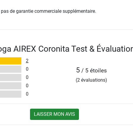
re pas de garantie commerciale supplémentaire.
oga AIREX Coronita Test & Évaluatio
2
0
5
/ 5 étoiles
0
(2 évaluations)
0
0
LAISSER MON AVIS