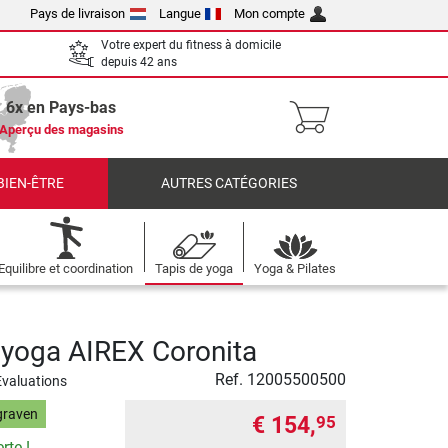
Pays de livraison
Langue
Mon compte
Votre expert du fitness à domicile
depuis 42 ans
6x en Pays-bas
Aperçu des magasins
BIEN-ÊTRE
AUTRES CATÉGORIES
Equilibre et coordination
Tapis de yoga
Yoga & Pilates
 yoga AIREX Coronita
Ref.
12005500500
Evaluations
graven
€ 154,
95
rte !