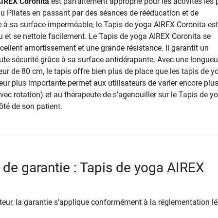
AIREX Coronita
est parfaitement approprié pour les activités les 
au Pilates en passant par des séances de rééducation et de
 à sa surface imperméable, le Tapis de yoga AIREX Coronita est
au et se nettoie facilement. Le Tapis de yoga AIREX Coronita se
cellent amortissement et une grande résistance. Il garantit un
ute sécurité grâce à sa surface antidérapante. Avec une longueu
ur de 80 cm, le tapis offre bien plus de place que les tapis de y
eur plus importante permet aux utilisateurs de varier encore plus
avec rotation) et au thérapeute de s'agenouiller sur le Tapis de y
ôté de son patient.
 de garantie : Tapis de yoga AIREX
ur, la garantie s’applique conformément à la réglementation lé