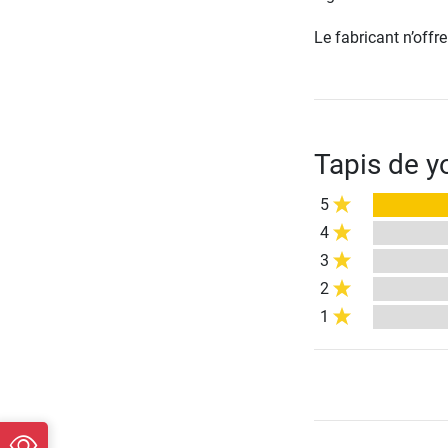
Le fabricant n’off
Tapis de y
5
4
3
2
1