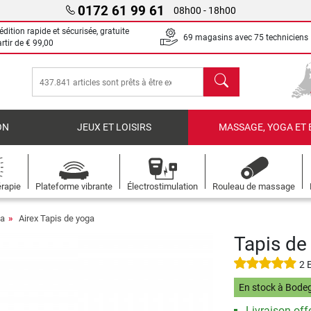
0172 61 99 61
08h00 - 18h00
dition rapide et sécurisée, gratuite
69 magasins avec 75 techniciens
artir de
€ 99,00
chercher
ON
JEUX ET LOISIRS
MASSAGE, YOGA ET 
rapie
Plateforme vibrante
Électrostimulation
Rouleau de massage
ga
Airex Tapis de yoga
Tapis de
2 
En stock à Bode
Livraison offe