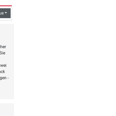
ue
cher
Sie
zwei
ack
gen -