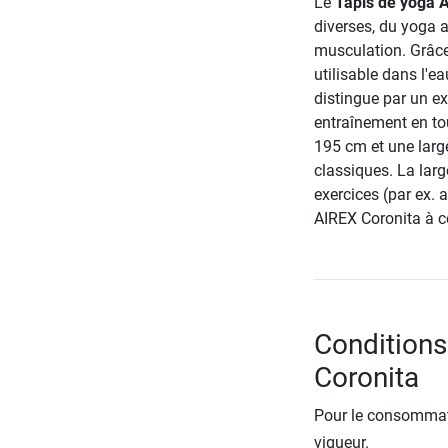
Le
Tapis de yoga 
diverses, du yoga 
musculation. Grâce
utilisable dans l'e
distingue par un ex
entraînement en to
195 cm et une large
classiques. La larg
exercices (par ex. 
AIREX Coronita à c
Conditions
Coronita
Pour le consommate
vigueur.