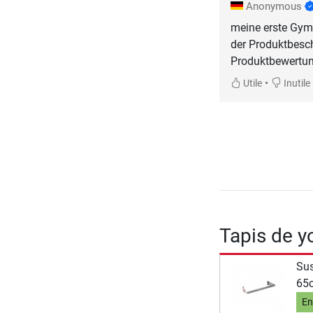
Anonymous
meine erste Gymn
der Produktbesch
Produktbewertung
•
Utile
Inutile
Tapis de y
Sus
65
En