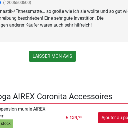
(12005500500)
astik-/Fitnessmatte... so große wie ich sie wollte und so gut wi
reibung beschrieben! Eine sehr gute Investition. Die
en anderer Käufer waren auch sehr hilfreich!
LAISSER MON AVIS
oga AIREX Coronita Accessoires
pension murale AIREX
cm
€ 134,
Ajouter au pa
95
 stock