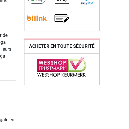
plus
r de
oga
ACHETER EN TOUTE SÉCURITÉ
 leurs
oga
gale en