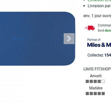
Livraison pa
env. 1 jour ouvr
Comman
livré
dem
Next
Collectez
154
L'AVIS FITSHO
Amorti
Matière