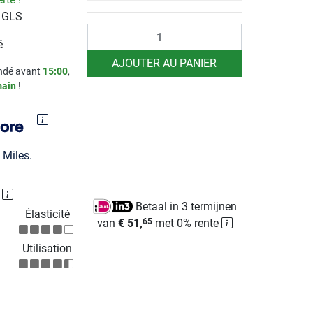
r GLS
Quantité
é
AJOUTER AU PANIER
dé avant
15:00
,
ain
!
Miles.
P
Betaal in 3 termijnen
Élasticité
van
€ 51,
met 0% rente
65
Utilisation