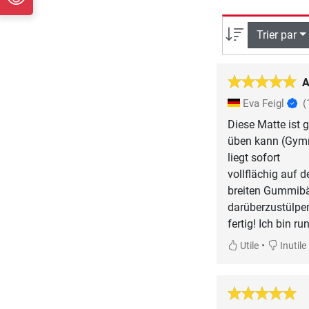
Trier par
A
Eva Feigl
(
Diese Matte ist g
üben kann (Gymn
liegt sofort
vollflächig auf 
breiten Gummibä
darüberzustülpe
•
Utile
Inutile