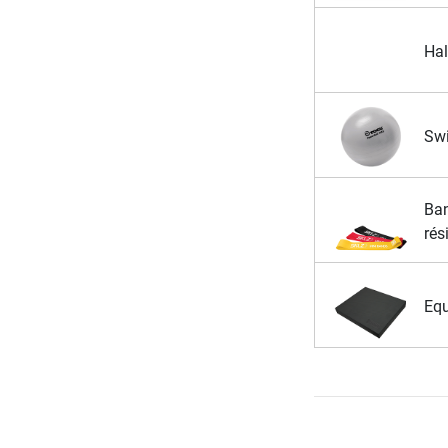
Hal
Swi
Ban
rés
Equ