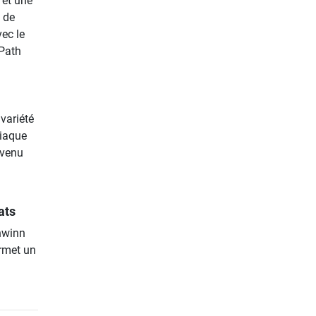
 et une
 de
vec le
 Path
variété
diaque
nvenu
ats
chwinn
ermet un