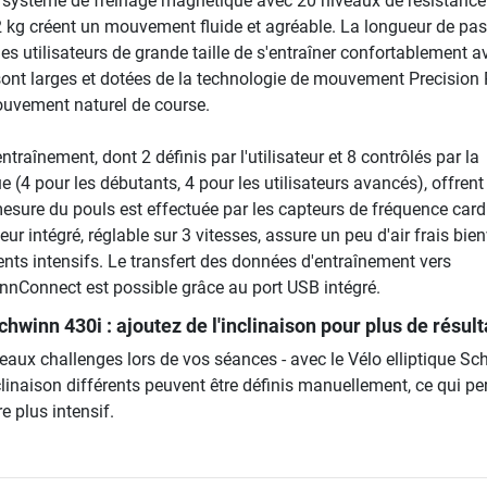
 système de freinage magnétique avec 20 niveaux de résistance
,2 kg créent un mouvement fluide et agréable. La longueur de pas
s utilisateurs de grande taille de s'entraîner confortablement a
sont larges et dotées de la technologie de mouvement Precision
uvement naturel de course.
raînement, dont 2 définis par l'utilisateur et 8 contrôlés par la
 (4 pour les débutants, 4 pour les utilisateurs avancés), offrent 
mesure du pouls est effectuée par les capteurs de fréquence car
teur intégré, réglable sur 3 vitesses, assure un peu d'air frais bie
nts intensifs. Le transfert des données d'entraînement vers
innConnect est possible grâce au port USB intégré.
Schwinn 430i
: ajoutez de l'inclinaison pour plus de résult
eaux challenges lors de vos séances - avec le Vélo elliptique S
clinaison différents peuvent être définis manuellement, ce qui p
 plus intensif.