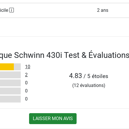
icile
2 ans
tique Schwinn 430i Test & Évaluation
10
2
4.83
/ 5 étoiles
0
(12 évaluations)
0
0
LAISSER MON AVIS