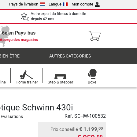
Pays de livraison
Langue
Mon compte
Votre expert du fitness à domicile
depuis 42 ans
6x en Pays-bas
Aperçu des magasins
BIEN-ÊTRE
AUTRES CATÉGORIES
line
Home trainer
Step & stepper
Boxe
iptique Schwinn 430i
Ref.
SCHW-100532
 Evaluations
€ 1.199,
00
Prix conseillé
00