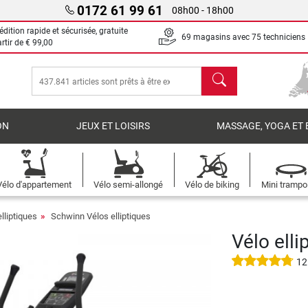
0172 61 99 61
08h00 - 18h00
dition rapide et sécurisée, gratuite
69 magasins avec 75 techniciens
artir de
€ 99,00
chercher
ON
JEUX ET LOISIRS
MASSAGE, YOGA ET 
Vélo d'appartement
Vélo semi-allongé
Vélo de biking
Mini trampo
lliptiques
Schwinn Vélos elliptiques
Vélo ell
12