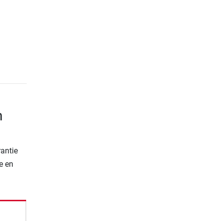
n
rantie
e en