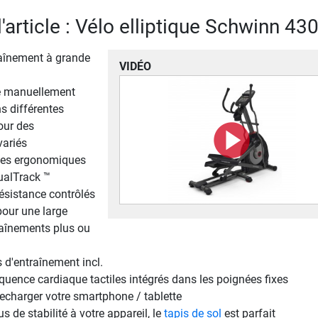
l'article : Vélo elliptique Schwinn 430
aînement à grande
VIDÉO
e manuellement
ns différentes
pour des
variés
les ergonomiques
ualTrack ™
ésistance contrôlés
pour une large
raînements plus ou
d'entraînement incl.
quence cardiaque tactiles intégrés dans les poignées fixes
echarger votre smartphone / tablette
s de stabilité à votre appareil, le
tapis de sol
est parfait