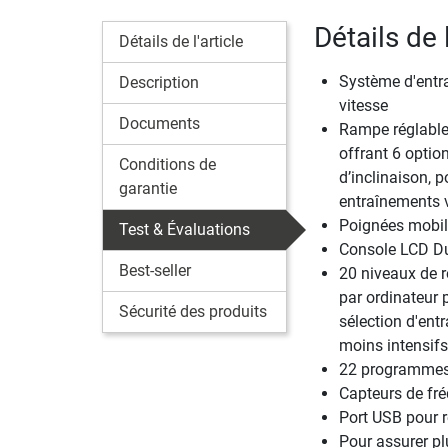
Détails de 
Détails de l'article
Système d'entr
Description
vitesse
Documents
Rampe réglabl
offrant 6 optio
Conditions de
d’inclinaison, 
garantie
entraînements 
Poignées mobi
Test & Évaluations
Console LCD D
Best-seller
20 niveaux de r
par ordinateur 
Sécurité des produits
sélection d'ent
moins intensifs
22 programmes 
Capteurs de fré
Port USB pour r
Pour assurer plu