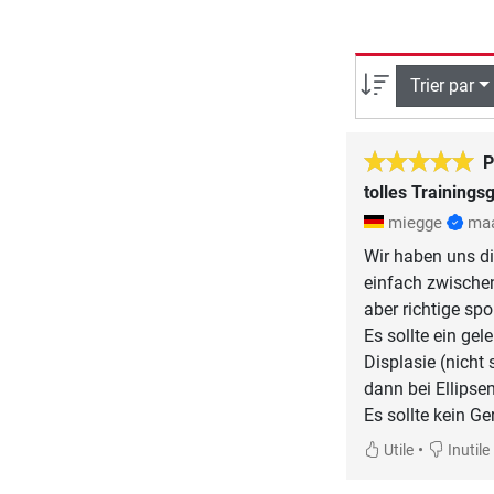
Trier par
P
tolles Trainings
miegge
maa
Wir haben uns d
einfach zwischen
aber richtige sp
Es sollte ein ge
Displasie (nicht
dann bei Ellipsen
Es sollte kein G
•
Utile
Inutile