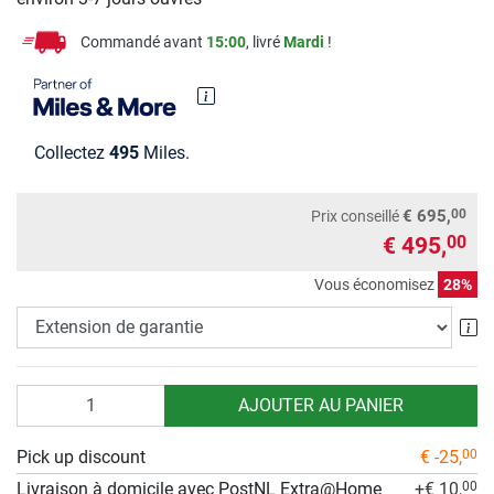
Commandé avant
15:00
, livré
Mardi
!
Collectez
495
Miles.
00
€ 695,
Prix conseillé
€ 495,
00
Vous économisez
28%
Ex
Quantité
AJOUTER AU PANIER
Pick up discount
€ -25,
00
Livraison à domicile avec PostNL Extra@Home
+€ 10,
00