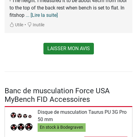
- The height. I measured it to be about 48cm from floor
to the top of the back rest when bench is set to flat. In
fitshop
... [Lire la suite]
•
Utile
Inutile
LAISSER MON AVIS
Banc de musculation Force USA
MyBench FID Accessoires
Disque de musculation Taurus PU 3G Pro
50 mm
En stock à Bodegraven