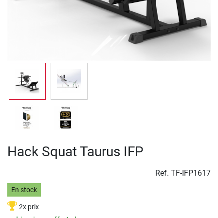
Hack Squat Taurus IFP
Ref.
TF-IFP1617
En stock
2x prix