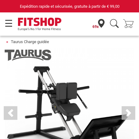
69 magasins avec 75 techniciens
69x
Taurus Charge guidée
Previous
Next