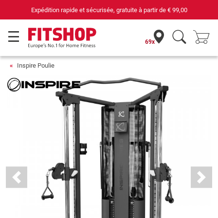
69 magasins avec 75 techniciens
69x
Inspire Poulie
Previous
Next