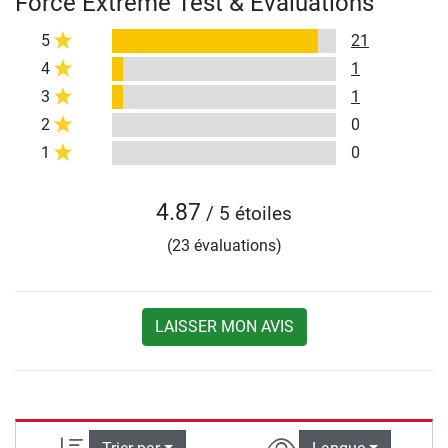
Force Extreme Test & Évaluations
5
21
4
1
3
1
2
0
1
0
4.87
/ 5 étoiles
(23 évaluations)
LAISSER MON AVIS