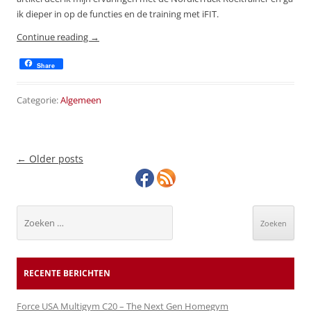
ik dieper in op de functies en de training met iFIT.
Continue reading
→
Share
Categorie:
Algemeen
Post navigation
←
Older posts
Zoeken
naar:
RECENTE BERICHTEN
Force USA Multigym C20 – The Next Gen Homegym