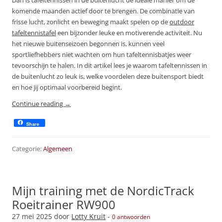
Dan is tafeltennissen in de buitenlucht de ideale manier om de
komende maanden actief door te brengen. De combinatie van
frisse lucht, zonlicht en beweging maakt spelen op de
outdoor
tafeltennistafel
een bijzonder leuke en motiverende activiteit. Nu
het nieuwe buitenseizoen begonnen is, kunnen veel
sportliefhebbers niet wachten om hun tafeltennisbatjes weer
tevoorschijn te halen. In dit artikel lees je waarom tafeltennissen in
de buitenlucht zo leuk is, welke voordelen deze buitensport biedt
en hoe jij optimaal voorbereid begint.
Continue reading
→
Share
Categorie:
Algemeen
Mijn training met de NordicTrack
Roeitrainer RW900
27 mei 2025
door
Lotty Kruit
-
0 antwoorden